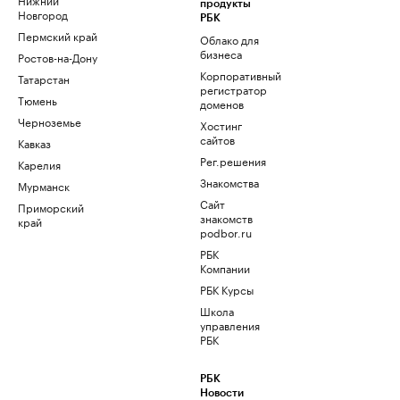
продукты
Новгород
РБК
Пермский край
Облако для
бизнеса
Ростов-на-Дону
Корпоративный
Татарстан
регистратор
Тюмень
доменов
Черноземье
Хостинг
сайтов
Кавказ
Рег.решения
Карелия
Знакомства
Мурманск
Сайт
Приморский
знакомств
край
podbor.ru
РБК
Компании
РБК Курсы
Школа
управления
РБК
РБК
Новости