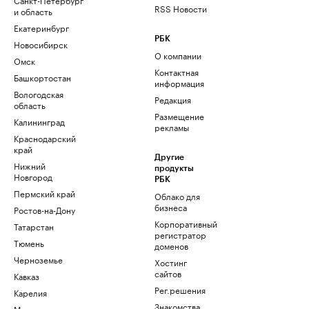
RSS Новости
и область
Екатеринбург
РБК
Новосибирск
О компании
Омск
Контактная
Башкортостан
информация
Вологодская
Редакция
область
Размещение
Калининград
рекламы
Краснодарский
край
Другие
Нижний
продукты
Новгород
РБК
Пермский край
Облако для
бизнеса
Ростов-на-Дону
Корпоративный
Татарстан
регистратор
Тюмень
доменов
Черноземье
Хостинг
сайтов
Кавказ
Рег.решения
Карелия
Знакомства
Мурманск