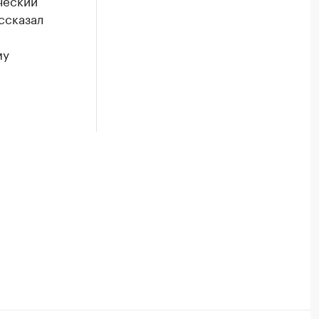
ческий
ссказал
му