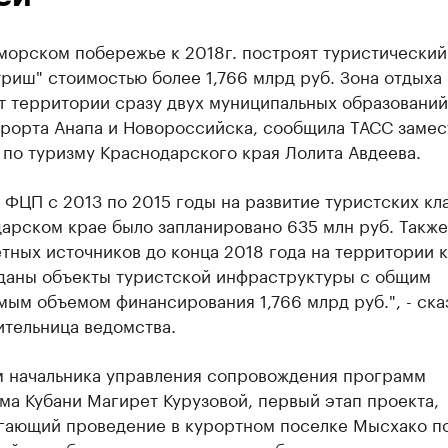
морском побережье к 2018г. построят туристический
риш" стоимостью более 1,766 млрд руб. Зона отдыха
т территории сразу двух муниципальных образований
урорта Анапа и Новороссийска, сообщила ТАСС замес
по туризму Краснодарского края Лолита Авдеева.
 ФЦП с 2013 по 2015 годы на развитие туристских кл
арском крае было запланировано 635 млн руб. Также
тных источников до конца 2018 года на территории 
зданы объекты туристской инфраструктуры с общим
ым объемом финансирования 1,766 млрд руб.", - ска
ительница ведомства.
м начальника управления сопровождения программ
а Кубани Магирет Курузовой, первый этап проекта,
гающий проведение в курортном поселке Мысхако п