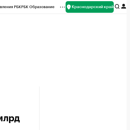
Краснодарский край
вления РБК
РБК Образование
редитные рейтинги
Франшизы
нсы
Рынок наличной валюты
 млрд