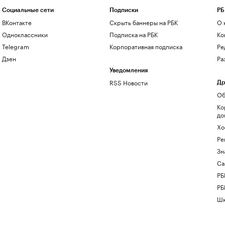
Социальные сети
Подписки
РБ
ВКонтакте
Скрыть баннеры на РБК
О 
Одноклассники
Подписка на РБК
Ко
Telegram
Корпоративная подписка
Ре
Дзен
Ра
Уведомления
RSS Новости
Др
Об
Ко
до
Хо
Ре
Зн
Са
РБ
РБ
Шк