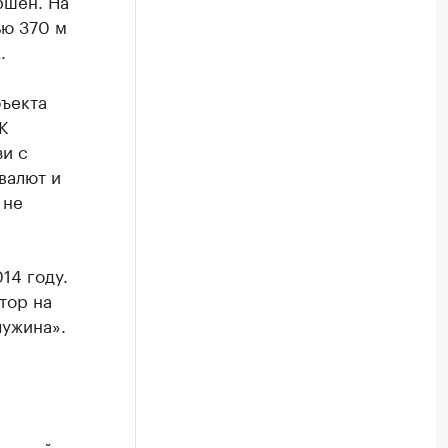
ршен. На
ью 370 м
.
ъекта
К
зи с
валют и
 не
14 году.
тор на
ужина».