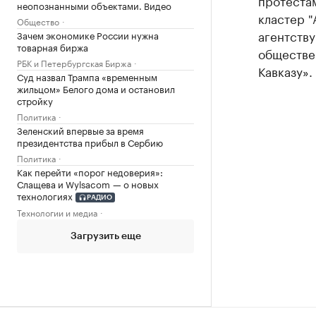
протестам
неопознанными объектами. Видео
кластер "
Общество
агентству
Зачем экономике России нужна
товарная биржа
обществе
РБК и Петербургская Биржа
Кавказу».
Суд назвал Трампа «временным
жильцом» Белого дома и остановил
стройку
Политика
Зеленский впервые за время
президентства прибыл в Сербию
Политика
Как перейти «порог недоверия»:
Слащева и Wylsacom — о новых
технологиях
РАДИО
Технологии и медиа
Загрузить еще