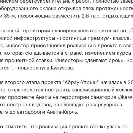
ийском берегоукрепительных работ, полностью заве
оборудованного склона открылся пляж протяженност
 35 м, позволяющих разместить 2,6 тыс. отдыхающих
егающей территории планировалось строительство об
ской инфраструктуры - гостиницы премиум- класса. 
, инвестор приостановил реализацию проекта в свя
, которая складывается в стране, изменением курса 
я процентной ставки. Инвесторы сдвигают сроки, но
тся", - подчеркнула Курузова.
я второго этапа проекта "Абрау-Утриш" началась в 20
него планируется построить канализационный коллек
ом проспекте Анапы на территории санатория «Жемч
ет построен водовод на площадке резервуаров в
тэ до автодороги Анапа-Керчь.
 отметить, что реализация проекта столкнулась со