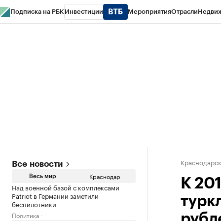
Подписка на РБК
Инвестиции
Мероприятия
Отрасли
Недви
РБК Курсы
РБК Life
Тренды
Визионеры
Национальные проекты
Горо
Газета
Спецпроекты СПб
Конференции СПб
Спецпроекты
Проверк
Краснодарск
Все новости
Краснодар
Весь мир
К 201
Над военной базой с комплексами
Patriot в Германии заметили
турк
беспилотники
Политика
рубл