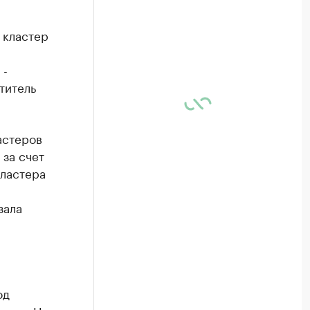
 кластер
 -
титель
астеров
 за счет
кластера
зала
од