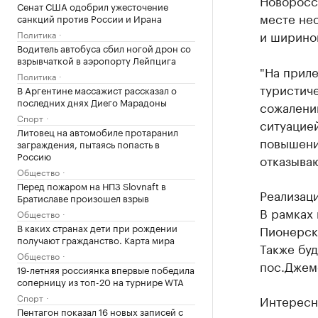
Новоросс
Сенат США одобрил ужесточение
месте не
санкций против России и Ирана
и шириной
Политика
Водитель автобуса сбил ногой дрон со
взрывчаткой в аэропорту Лейпцига
"На прил
Политика
туристиче
В Аргентине массажист рассказал о
последних днях Диего Марадоны
сожалению
Спорт
ситуацией
Литовец на автомобиле протаранил
повышени
заграждения, пытаясь попасть в
Россию
отказываю
Общество
Перед пожаром на НПЗ Slovnaft в
Реализаци
Братиславе произошел взрыв
В рамках 
Общество
В каких странах дети при рождении
Пионерск
получают гражданство. Карта мира
Также буд
Общество
пос.Джеме
19-летняя россиянка впервые победила
соперницу из топ-20 на турнире WTA
Спорт
Интересно
Пентагон показал 16 новых записей с