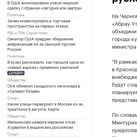
В США анонсировали новую мирную
сделку с Ираном «сегодня или завтра»
Политика
На Черно
Зачем инвестировать в торговые
«Абрау-Ут
пространства на первых этажах
объедини
РБК и ПИК Серия плюс
города-к
Сенатор США предрек обеднение
американцев из-за санкций против
министра 
России
Политика
"В рамках
В вузах рассказали, как прошла одна из
«самых жарких» приемных кампаний
в Краснод
РАДИО
внебюдже
Общество
будут со
СКА обменял канадского легионера в
«Салават Юлаев»
планируем
Спорт
представ
Какие улицы перекроют в Москве из-за
триатлона 8 августа. Карта
По слова
Общество
Минтуризм
Мельникова назвала мерзким отказ
Хорватии в выдаче виз россиянам
предпола
Спорт