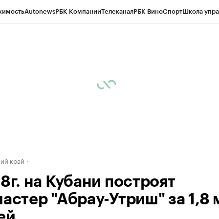
жимость
Autonews
РБК Компании
Телеканал
РБК Вино
Спорт
Школа упра
д
Стиль
Крипто
РБК Бизнес-среда
Дискуссионный клуб
Исследования
К
а контрагентов
Политика
Экономика
Бизнес
Технологии и медиа
Фина
ий край
8г. на Кубани построят
ластер "Абрау-Утриш" за 1,8
ей