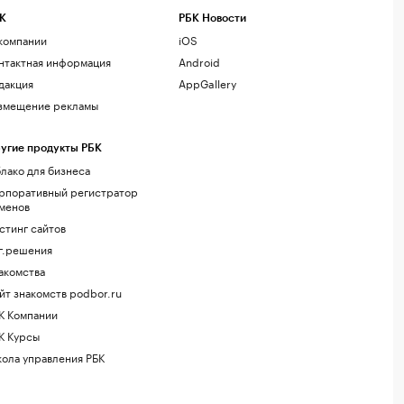
К
РБК Новости
компании
iOS
нтактная информация
Android
дакция
AppGallery
змещение рекламы
угие продукты РБК
лако для бизнеса
рпоративный регистратор
менов
стинг сайтов
г.решения
акомства
йт знакомств podbor.ru
К Компании
К Курсы
ола управления РБК