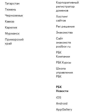
Корпоративный
Татарстан
регистратор
Тюмень
доменов
Черноземье
Хостинг
сайтов
Кавказ
Рег.решения
Карелия
Знакомства
Мурманск
Сайт
Приморский
знакомств
край
podbor.ru
РБК
Компании
РБК Курсы
Школа
управления
РБК
РБК
Новости
iOS
Android
AppGallery