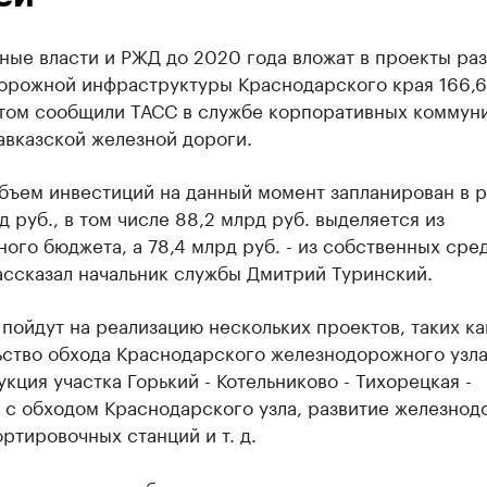
ые власти и РЖД до 2020 года вложат в проекты раз
орожной инфраструктуры Краснодарского края 166,6
этом сообщили ТАСС в службе корпоративных коммун
авказской железной дороги.
бъем инвестиций на данный момент запланирован в 
д руб., в том числе 88,2 млрд руб. выделяется из
ого бюджета, а 78,4 млрд руб. - из собственных сре
ассказал начальник службы Дмитрий Туринский.
пойдут на реализацию нескольких проектов, таких ка
ьство обхода Краснодарского железнодорожного узла
кция участка Горький - Котельниково - Тихорецкая -
 с обходом Краснодарского узла, развитие железно
ортировочных станций и т. д.