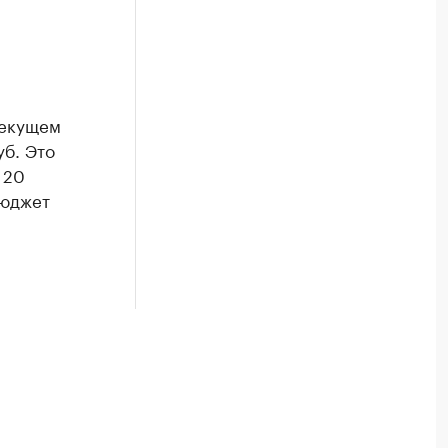
текущем
уб. Это
 20
бюджет