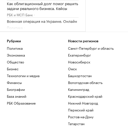
Как облигационный долг помог решить
задачи реального бизнеса. Кейсы
РБК и МСП Банк
Военная операция на Украине. Онлайн
Политика
Почему инвесторы выбирают офисы в
оживленных районах Москвы
Рубрики
Новости регионов
РБК и Upside
Политика
Санкт-Петербург и область
Минобороны сообщило об ударах по
складам с горючим в Одессе и
Экономика
Екатеринбург
Черноморске
Общество
Новосибирск
Политика
Бизнес
Омск
Где добывают золото в России и можно
Технологии и медиа
Башкортостан
ли делать это самому
Финансы
Вологодская область
Инвестиции
Биографии
Калининград
Загрузить еще
База знаний
Краснодарский край
РБК Образование
Нижний Новгород
Пермский край
Ростов-на-Дону
Татарстан