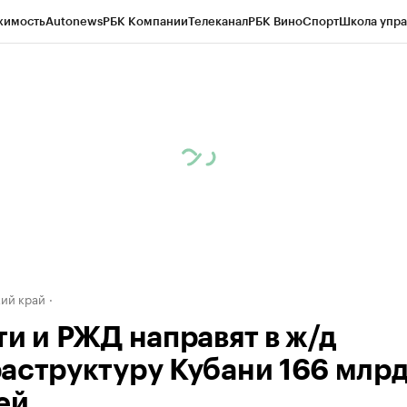
жимость
Autonews
РБК Компании
Телеканал
РБК Вино
Спорт
Школа упра
д
Стиль
Крипто
РБК Бизнес-среда
Дискуссионный клуб
Исследования
К
а контрагентов
Политика
Экономика
Бизнес
Технологии и медиа
Фина
ий край
ти и РЖД направят в ж/д
аструктуру Кубани 166 млр
ей