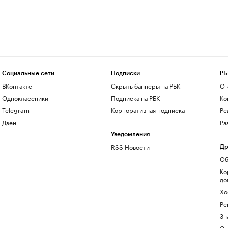
Социальные сети
Подписки
РБ
ВКонтакте
Скрыть баннеры на РБК
О 
Одноклассники
Подписка на РБК
Ко
Telegram
Корпоративная подписка
Ре
Дзен
Ра
Уведомления
RSS Новости
Др
Об
Ко
до
Хо
Ре
Зн
Са