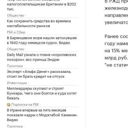
В РЖД пр
налогоплательщикам Британии в $202
железнод
тыс.
направле
Общество
Как сохранить средства во времена
увеличатс
нестабильности рынков
РБК и Сбер
Ранее соо
В Баренцевом море нашли затонувшее
году наме
в 1942 году немецкое судно. Видео
Общество
на 15% ме
Daily Mail узнала о плане «королевских
млрд руб
похорон» экс-принца Эндрю
"не стати
Политика
Эксперт «Альфа-Денег» рассказала,
стоит ли брать кредит на отпуск
Инвестиции
Миллиардеры скупают и строят
бункеры. Чего они боятся и куда хотят
бежать
Подписка на РБК
В Иране впервые за пять месяцев
показали кадры с Моджтабой Хаменеи.
Видео
Политика