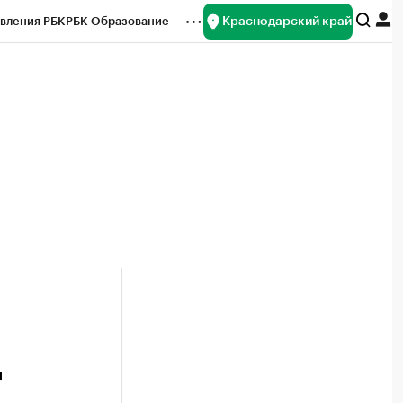
Краснодарский край
вления РБК
РБК Образование
редитные рейтинги
Франшизы
нсы
Рынок наличной валюты
д