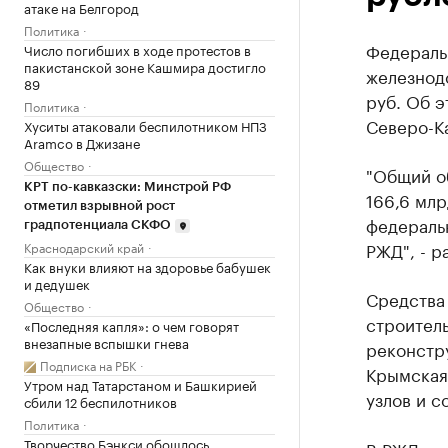
атаке на Белгород
Политика
Федеральн
Число погибших в ходе протестов в
пакистанской зоне Кашмира достигло
железнод
89
руб. Об 
Политика
Северо-­К
Хуситы атаковали беспилотником НПЗ
Aramco в Джизане
Общество
"Общий о
КРТ по-кавказски: Минстрой РФ
166,6 млр
отметил взрывной рост
федеральн
градпотенциала СКФО
РЖД", - р
Краснодарский край
Как внуки влияют на здоровье бабушек
и дедушек
Средства 
Общество
строител
«Последняя капля»: о чем говорят
внезапные вспышки гнева
реконстру
Подписка на РБК
Крымская
Утром над Татарстаном и Башкирией
узлов и с
сбили 12 беспилотников
Политика
Творчество Бэнкси обошлось