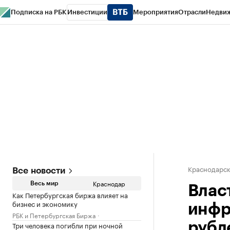
Подписка на РБК
Инвестиции
Мероприятия
Отрасли
Недви
РБК Курсы
РБК Life
Тренды
Визионеры
Национальные проекты
Горо
Газета
Спецпроекты СПб
Конференции СПб
Спецпроекты
Проверк
Краснодарск
Все новости
Краснодар
Весь мир
Влас
Как Петербургская биржа влияет на
бизнес и экономику
инфр
РБК и Петербургская Биржа
Три человека погибли при ночной
рубл