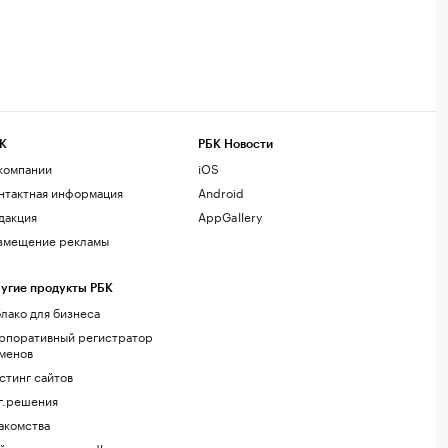
К
РБК Новости
компании
iOS
нтактная информация
Android
дакция
AppGallery
змещение рекламы
угие продукты РБК
лако для бизнеса
рпоративный регистратор
менов
стинг сайтов
г.решения
акомства
йт знакомств podbor.ru