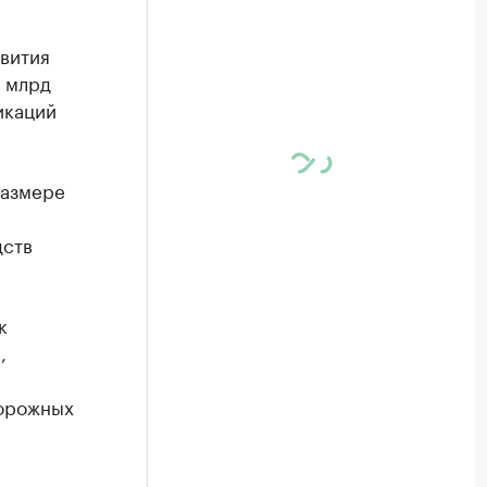
вития
 млрд
икаций
размере
дств
к
,
дорожных