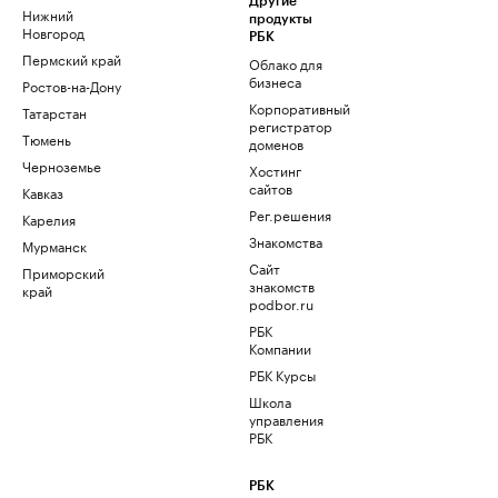
Другие
Нижний
продукты
Новгород
РБК
Пермский край
Облако для
бизнеса
Ростов-на-Дону
Корпоративный
Татарстан
регистратор
Тюмень
доменов
Черноземье
Хостинг
сайтов
Кавказ
Рег.решения
Карелия
Знакомства
Мурманск
Сайт
Приморский
знакомств
край
podbor.ru
РБК
Компании
РБК Курсы
Школа
управления
РБК
РБК