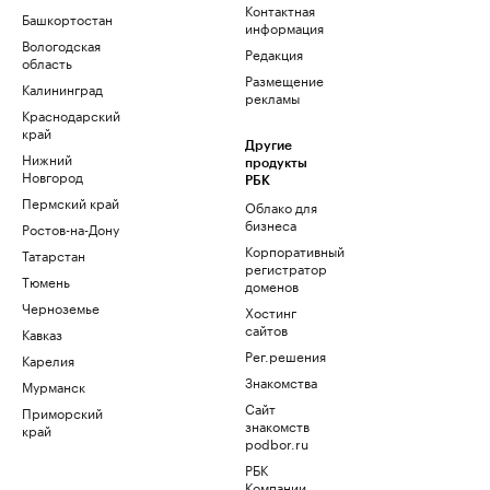
Контактная
Башкортостан
информация
Вологодская
Редакция
область
Размещение
Калининград
рекламы
Краснодарский
край
Другие
Нижний
продукты
Новгород
РБК
Пермский край
Облако для
бизнеса
Ростов-на-Дону
Корпоративный
Татарстан
регистратор
Тюмень
доменов
Черноземье
Хостинг
сайтов
Кавказ
Рег.решения
Карелия
Знакомства
Мурманск
Сайт
Приморский
знакомств
край
podbor.ru
РБК
Компании