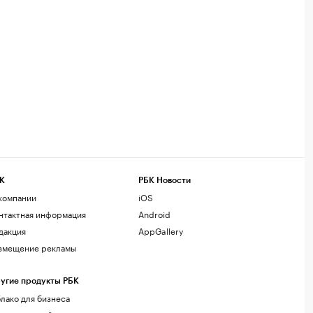
К
РБК Новости
компании
iOS
нтактная информация
Android
дакция
AppGallery
змещение рекламы
угие продукты РБК
лако для бизнеса