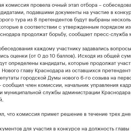
ая комиссия провела очный этап отбора – собеседов
дидатами, подавшими документы на участие в конкур
орого тура из 8 претендентов будут выбраны несколь
 которые в соответствии с утвержденным порядком и
аснодара продолжат борьбу, сообщает пресс-служба 
обеседования каждому участнику задавались вопросы
ись оценки (от 0 до 10 баллов). Исходя из общей су
дут определены кандидаты, которые продолжат участ
 Нового главу Краснодара из оставшихся претендент
епутаты городской Думы нового 6-го созыва на перв
– сообщил член комиссии, начальник управления кад
 и муниципальной службы администрации Краснодара
й.
л, что комиссия примет решение в течение трех дне
ументов для участия в конкурсе на должность главы