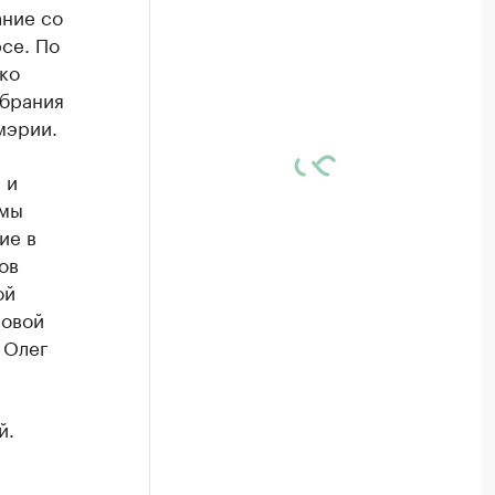
ание со
се. По
ко
збрания
мэрии.
 и
ммы
ие в
ов
ой
ровой
 Олег
й.