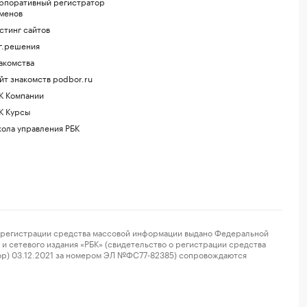
рпоративный регистратор
менов
стинг сайтов
г.решения
акомства
йт знакомств podbor.ru
К Компании
К Курсы
ола управления РБК
регистрации средства массовой информации выдано Федеральной
и сетевого издания «РБК» (свидетельство о регистрации средства
ор) 03.12.2021 за номером ЭЛ №ФС77-82385) сопровождаются