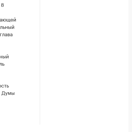
 8
жающей
альный
глава
ьный
ль
ость
й Думы