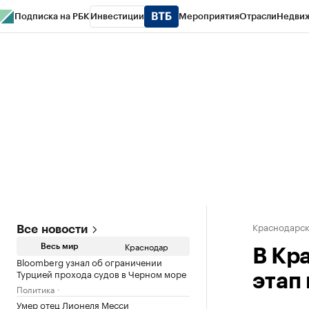
Подписка на РБК
Инвестиции
Мероприятия
Отрасли
Недви
РБК Курсы
РБК Life
Тренды
Визионеры
Национальные проекты
Горо
Газета
Спецпроекты СПб
Конференции СПб
Спецпроекты
Проверк
Краснодарск
Все новости
Краснодар
Весь мир
В Кр
Bloomberg узнал об ограничении
Турцией прохода судов в Черном море
этап
Политика
Умер отец Лионеля Месси