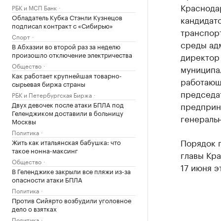
Краснодар
РБК и МСП Банк
Обладатель Кубка Стэнли Кузнецов
кандидат
подписал контракт с «Сибирью»
транспор
Спорт
среды ад
В Абхазии во второй раз за неделю
произошло отключение электричества
директор
Общество
муниципа
Как работает крупнейшая товарно-
работающ
сырьевая биржа страны
председа
РБК и Петербургская Биржа
Двух девочек после атаки БПЛА под
предприн
Геленджиком доставили в больницу
генераль
Москвы
Политика
Порядок 
Жить как итальянская бабушка: что
такое нонна-максинг
главы Кр
Общество
17 июня э
В Геленджике закрыли все пляжи из-за
опасности атаки БПЛА
Политика
Против Сийярто возбудили уголовное
дело о взятках
Политика