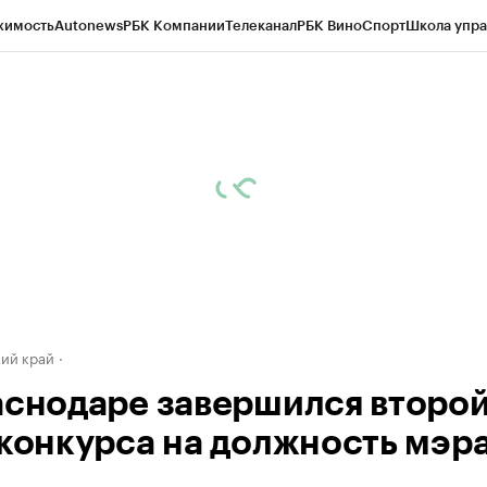
жимость
Autonews
РБК Компании
Телеканал
РБК Вино
Спорт
Школа упра
д
Стиль
Крипто
РБК Бизнес-среда
Дискуссионный клуб
Исследования
К
а контрагентов
Политика
Экономика
Бизнес
Технологии и медиа
Фина
ий край
аснодаре завершился второ
 конкурса на должность мэр