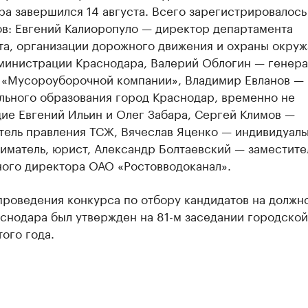
а завершился 14 августа. Всего зарегистрировалось
ов: Евгений Калиоропуло — директор департамента
та, организации дорожного движения и охраны окру
министрации Краснодара, Валерий Облогин — генер
 «Мусороуборочной компании», Владимир Евланов — 
льного образования город Краснодар, временно не
ие Евгений Ильин и Олег Забара, Сергей Климов —
тель правления ТСЖ, Вячеслав Яценко — индивидуал
иматель, юрист, Александр Болтаевский — заместите
ного директора ОАО «Ростовводоканал».
проведения конкурса по отбору кандидатов на должн
аснодара был утвержден на 81-м заседании городско
того года.