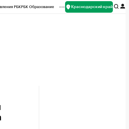
Краснодарский край
вления РБК
РБК Образование
редитные рейтинги
Франшизы
нсы
Рынок наличной валюты
й
а