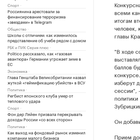
Конкурсн
Спорт
Россиянина арестовали за
всеми кан
финансирование терроризма
итогам вт
«звездами» в Telegram
человек,
Общество
Школы с отличием: как изменилось
главы Кр
представление об учебе рядом с домом
РБК и ПИК Серия плюс
"В ходе с
Politico рассказало, как «газовая
выставлял
авантюра» Германии угрожает зиме в
ЕС
баллов бу
Экономика
конкурсе.
Глава Генштаба Великобритании назвал
изберут д
жуткой «геймификацию убийств» в ВСУ
сессии", 
Политика
Регбист японского клуба умер от
политики
теплового удара
Зубрицки
Спорт
Фон дер Ляйен призвала перекрывать
доходы России «со всех сторон»
Он добави
Политика
Как выход на фондовый рынок изменил
Прием док
компании малого бизнеса