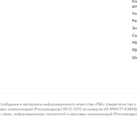
Ко
до
Хо
Ре
Зн
Са
РБ
РБ
Шк
ения и материалы информационного агентства «РБК» (свидетельство о 
овых коммуникаций (Роскомнадзор) 09.12.2015 за номером ИА №ФС77-63848) 
 связи, информационных технологий и массовых коммуникаций (Роскомнадз