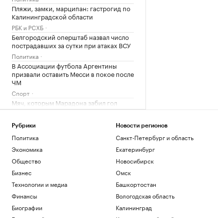
Пляжи, замки, марципан: гастрогид по
Калининградской области
РБК и РСХБ
Белгородский оперштаб назвал число
пострадавших за сутки при атаках ВСУ
Политика
В Ассоциации футбола Аргентины
призвали оставить Месси в покое после
ЧМ
Спорт
Мяч, которым Марадона забил гол
«рукой Бога», выставят на аукцион
Общество
Рубрики
Новости регионов
Политика
Санкт-Петербург и область
Загрузить еще
Экономика
Екатеринбург
Общество
Новосибирск
Бизнес
Омск
Технологии и медиа
Башкортостан
Финансы
Вологодская область
Биографии
Калининград