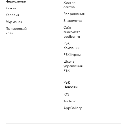
Черноземье
Хостинг
сайтов
Кавказ
Рег.решения
Карелия
Знакомства
Мурманск
Сайт
Приморский
знакомств
край
podbor.ru
РБК
Компании
РБК Курсы
Школа
управления
РБК
РБК
Новости
iOS
Android
AppGallery