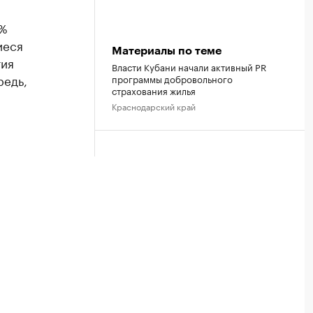
0%
иеся
Материалы по теме
тия
Власти Кубани начали активный PR
редь,
программы добровольного
страхования жилья
Краснодарский край