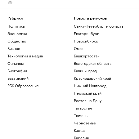
89
Политика
Хуситы атаковали беспилотником НПЗ
Рубрики
Новости регионов
Aramco в Джизане
Политика
Санкт-Петербург и область
Общество
Экономика
Екатеринбург
КРТ по-кавказски: Минстрой РФ
отметил взрывной рост
Общество
Новосибирск
градпотенциала СКФО
Бизнес
Омск
Краснодарский край
Технологии и медиа
Башкортостан
Как внуки влияют на здоровье бабушек
Финансы
Вологодская область
и дедушек
Биографии
Калининград
Общество
«Последняя капля»: о чем говорят
База знаний
Краснодарский край
внезапные вспышки гнева
РБК Образование
Нижний Новгород
Подписка на РБК
Пермский край
Ростов-на-Дону
Загрузить еще
Татарстан
Тюмень
Черноземье
Кавказ
Карелия