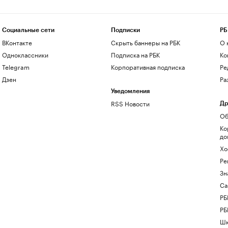
Социальные сети
Подписки
РБ
ВКонтакте
Скрыть баннеры на РБК
О 
Одноклассники
Подписка на РБК
Ко
Telegram
Корпоративная подписка
Ре
Дзен
Ра
Уведомления
RSS Новости
Др
Об
Ко
до
Хо
Ре
Зн
Са
РБ
РБ
Шк