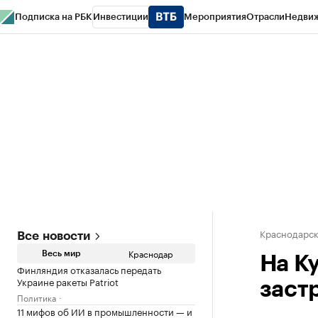
Подписка на РБК
Инвестиции
Мероприятия
Отрасли
Недви
РБК Курсы
РБК Life
Тренды
Визионеры
Национальные проекты
Горо
Газета
Спецпроекты СПб
Конференции СПб
Спецпроекты
Проверк
Краснодарск
Все новости
Краснодар
Весь мир
На К
Финляндия отказалась передать
Украине ракеты Patriot
заст
Политика
11 мифов об ИИ в промышленности — и