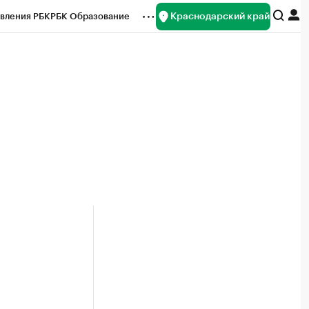
Краснодарский край
вления РБК
РБК Образование
редитные рейтинги
Франшизы
нсы
Рынок наличной валюты