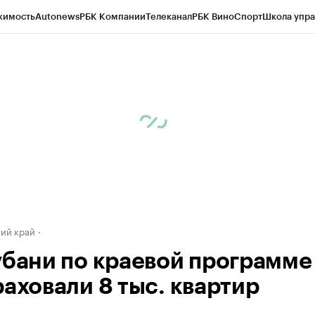
жимость
Autonews
РБК Компании
Телеканал
РБК Вино
Спорт
Школа упра
д
Стиль
Крипто
РБК Бизнес-среда
Дискуссионный клуб
Исследования
К
а контрагентов
Политика
Экономика
Бизнес
Технологии и медиа
Фина
ий край
убани по краевой программе
раховали 8 тыс. квартир