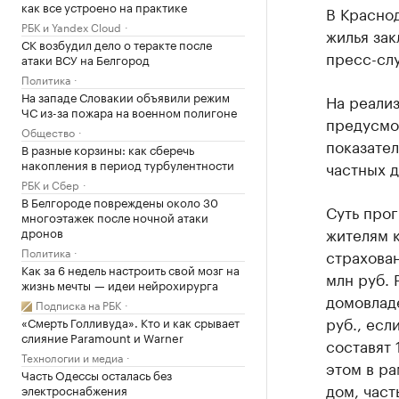
как все устроено на практике
В Красно
РБК и Yandex Cloud
жилья зак
СК возбудил дело о теракте после
пресс-сл
атаки ВСУ на Белгород
Политика
На западе Словакии объявили режим
На реали
ЧС из-за пожара на военном полигоне
предусмот
Общество
показател
В разные корзины: как сберечь
накопления в период турбулентности
частных д
РБК и Сбер
В Белгороде повреждены около 30
Суть прог
многоэтажек после ночной атаки
жителям к
дронов
Политика
страхован
Как за 6 недель настроить свой мозг на
млн руб. 
жизнь мечты — идеи нейрохирурга
домовладе
Подписка на РБК
руб., есл
«Смерть Голливуда». Кто и как срывает
слияние Paramount и Warner
составят 
Технологии и медиа
этом в ра
Часть Одессы осталась без
дом, част
электроснабжения