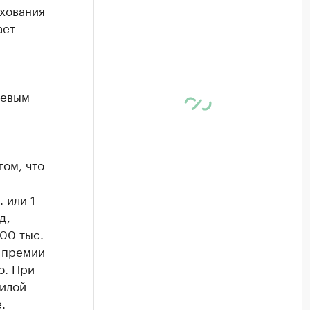
хования
ает
левым
том, что
 или 1
д,
500 тыс.
й премии
о. При
жилой
.