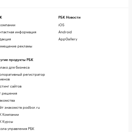
К
РБК Новости
компании
iOS
нтактная информация
Android
дакция
AppGallery
змещение рекламы
угие продукты РБК
лако для бизнеса
рпоративный регистратор
менов
стинг сайтов
г.решения
акомства
йт знакомств podbor.ru
К Компании
К Курсы
ола управления РБК