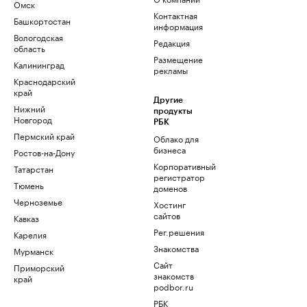
Омск
Контактная
Башкортостан
информация
Вологодская
Редакция
область
Размещение
Калининград
рекламы
Краснодарский
край
Другие
Нижний
продукты
Новгород
РБК
Пермский край
Облако для
бизнеса
Ростов-на-Дону
Корпоративный
Татарстан
регистратор
Тюмень
доменов
Черноземье
Хостинг
сайтов
Кавказ
Рег.решения
Карелия
Знакомства
Мурманск
Сайт
Приморский
знакомств
край
podbor.ru
РБК