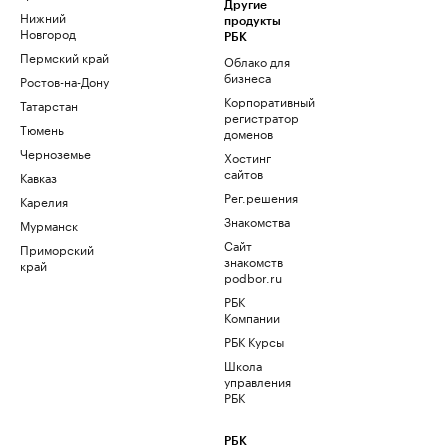
Другие
Нижний
продукты
Новгород
РБК
Пермский край
Облако для
бизнеса
Ростов-на-Дону
Корпоративный
Татарстан
регистратор
Тюмень
доменов
Черноземье
Хостинг
сайтов
Кавказ
Рег.решения
Карелия
Знакомства
Мурманск
Сайт
Приморский
знакомств
край
podbor.ru
РБК
Компании
РБК Курсы
Школа
управления
РБК
РБК