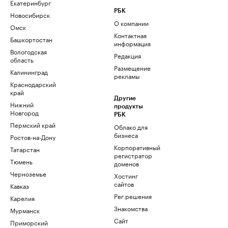
Екатеринбург
РБК
Новосибирск
О компании
Омск
Контактная
Башкортостан
информация
Вологодская
Редакция
область
Размещение
Калининград
рекламы
Краснодарский
край
Другие
Нижний
продукты
Новгород
РБК
Пермский край
Облако для
бизнеса
Ростов-на-Дону
Корпоративный
Татарстан
регистратор
Тюмень
доменов
Черноземье
Хостинг
сайтов
Кавказ
Рег.решения
Карелия
Знакомства
Мурманск
Сайт
Приморский