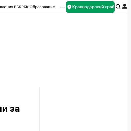
Краснодарский край
вления РБК
РБК Образование
редитные рейтинги
Франшизы
нсы
Рынок наличной валюты
и за