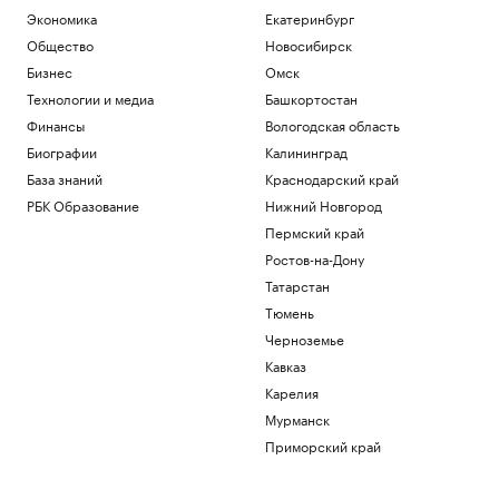
Инвестиции
Экономика
Екатеринбург
Курс доллара на 06 августа
Общество
Новосибирск
USD ЦБ: 81,41
+0,48
Бизнес
Омск
Инвестиции
В Москве на торги выставили палаты
Технологии и медиа
Башкортостан
допетровской эпохи дешевле трешки
Финансы
Вологодская область
Недвижимость
Биографии
Калининград
Прокуратура Москвы выявила сотни
База знаний
Краснодарский край
нарушений при реализации
нацпроектов
РБК Образование
Нижний Новгород
Общество
Пермский край
Что нового построят на Ходынском
Ростов-на-Дону
поле
Татарстан
РБК и Stone
Тюмень
Загрузить еще
Черноземье
Кавказ
Карелия
Мурманск
Приморский край