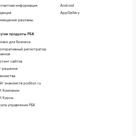
нтактная информация
Android
дакция
AppGallery
змещение рекламы
угие продукты РБК
лако для бизнеса
рпоративный регистратор
менов
стинг сайтов
г.решения
акомства
йт знакомств podbor.ru
К Компании
К Курсы
ола управления РБК