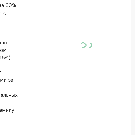
на 30%
ек,
млн
дом
45%).
т
ми за
нальных
намику