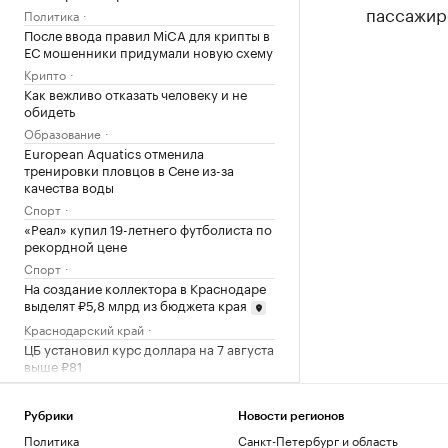
пассажир
Политика
После ввода правил MiCA для крипты в
ЕС мошенники придумали новую схему
Крипто
Как вежливо отказать человеку и не
обидеть
Образование
European Aquatics отменила
тренировки пловцов в Сене из-за
качества воды
Спорт
«Реал» купил 19-летнего футболиста по
рекордной цене
Спорт
На создание коллектора в Краснодаре
выделят ₽5,8 млрд из бюджета края
Краснодарский край
ЦБ установил курс доллара на 7 августа
выше ₽81
Инвестиции
Курс евро на 06 августа
Рубрики
Новости регионов
EUR ЦБ: 94,06
+0,87
Политика
Санкт-Петербург и область