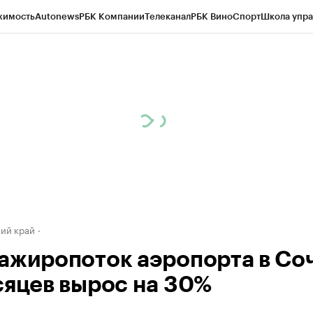
жимость
Autonews
РБК Компании
Телеканал
РБК Вино
Спорт
Школа упра
д
Стиль
Крипто
РБК Бизнес-среда
Дискуссионный клуб
Исследования
К
а контрагентов
Политика
Экономика
Бизнес
Технологии и медиа
Фина
ий край
ажиропоток аэропорта в Соч
сяцев вырос на 30%