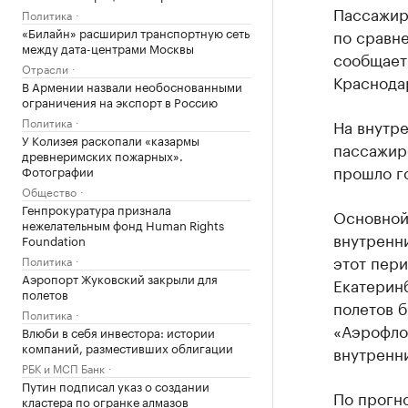
Пассажиро
Политика
«Билайн» расширил транспортную сеть
по сравне
между дата-центрами Москвы
сообщает
Отрасли
Краснодар
В Армении назвали необоснованными
ограничения на экспорт в Россию
Политика
На внутре
У Колизея раскопали «казармы
пассажир
древнеримских пожарных».
прошло го
Фотографии
Общество
Генпрокуратура признала
Основной
нежелательным фонд Human Rights
внутренн
Foundation
этот пери
Политика
Аэропорт Жуковский закрыли для
Екатерин
полетов
полетов б
Политика
«Аэрофлот
Влюби в себя инвестора: истории
компаний, разместивших облигации
внутренни
РБК и МСП Банк
Путин подписал указ о создании
По прогно
кластера по огранке алмазов