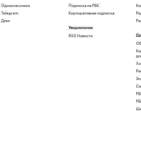
Одноклассники
Подписка на РБК
Ко
Telegram
Корпоративная подписка
Ре
Дзен
Ра
Уведомления
RSS Новости
Др
Об
Ко
до
Хо
Ре
Зн
Са
РБ
РБ
Шк