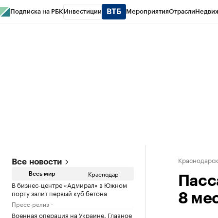
Подписка на РБК
Инвестиции
Мероприятия
Отрасли
Недви
РБК Курсы
РБК Life
Тренды
Визионеры
Национальные проекты
Горо
Газета
Спецпроекты СПб
Конференции СПб
Спецпроекты
Проверк
Краснодарск
Все новости
Краснодар
Весь мир
Пасс
В бизнес-центре «Адмирал» в Южном
порту залит первый куб бетона
8 ме
Пресс-релиз
Военная операция на Украине. Главное