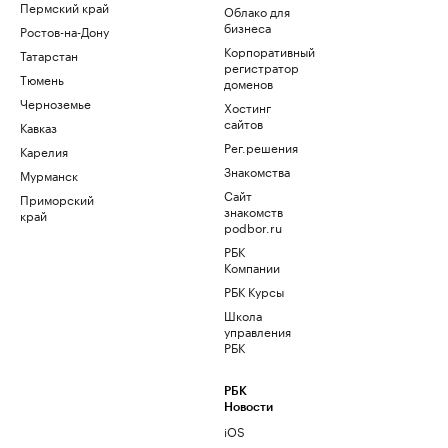
Пермский край
Облако для
бизнеса
Ростов-на-Дону
Корпоративный
Татарстан
регистратор
Тюмень
доменов
Черноземье
Хостинг
сайтов
Кавказ
Рег.решения
Карелия
Знакомства
Мурманск
Сайт
Приморский
знакомств
край
podbor.ru
РБК
Компании
РБК Курсы
Школа
управления
РБК
РБК
Новости
iOS