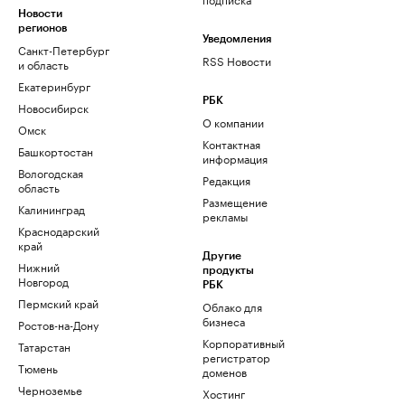
Новости
регионов
Уведомления
Санкт-Петербург
RSS Новости
и область
Екатеринбург
РБК
Новосибирск
О компании
Омск
Контактная
Башкортостан
информация
Вологодская
Редакция
область
Размещение
Калининград
рекламы
Краснодарский
край
Другие
Нижний
продукты
Новгород
РБК
Пермский край
Облако для
бизнеса
Ростов-на-Дону
Корпоративный
Татарстан
регистратор
Тюмень
доменов
Черноземье
Хостинг