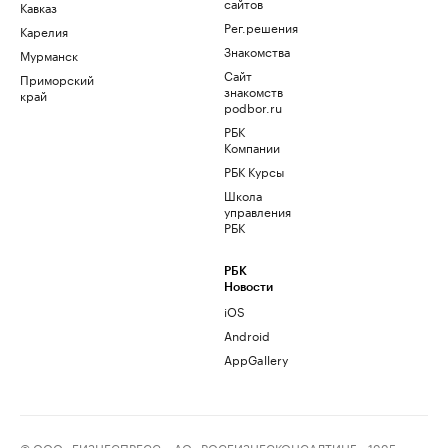
сайтов
Кавказ
Рег.решения
Карелия
Знакомства
Мурманск
Сайт
Приморский
знакомств
край
podbor.ru
РБК
Компании
РБК Курсы
Школа
управления
РБК
РБК
Новости
iOS
Android
AppGallery
© ООО «БИЗНЕСПРЕСС», АО «РОСБИЗНЕСКОНСАЛТИНГ», 1995–