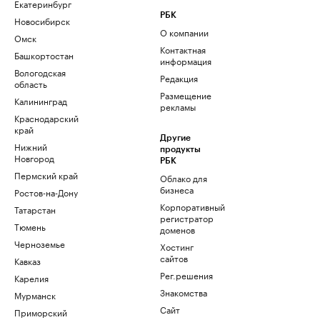
Екатеринбург
РБК
Новосибирск
О компании
Омск
Контактная
Башкортостан
информация
Вологодская
Редакция
область
Размещение
Калининград
рекламы
Краснодарский
край
Другие
Нижний
продукты
Новгород
РБК
Пермский край
Облако для
бизнеса
Ростов-на-Дону
Корпоративный
Татарстан
регистратор
Тюмень
доменов
Черноземье
Хостинг
сайтов
Кавказ
Рег.решения
Карелия
Знакомства
Мурманск
Сайт
Приморский