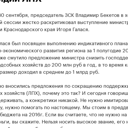
30 сентября, председатель ЗСК Владимир Бекетов в 
й сессии жестко раскритиковал выступление минист
и Краснодарского края Игоря Галася.
алася был посвящен выполнению индикативного плана
-экономического развития региона за 1 полугодие 20
 же смутило предложение министра снизить господд
дсобных хозяйств до 200 млн руб в год, в то время к
размер доходил в среднем до 1 млрд руб.
но вносились предложения по сокращению поддержк
 хозяйств (ЛПХ), почему это так? И сегодня говориш
ерживать, а конкретики никакой. Не нужно имитиров
у, нужно помогать по настоящему. Мы стоим в предд
бюджета на 2016г. Если вы считаете, что не нужно н
ньги, вы скажите. Нельзя носить высокое звание, его