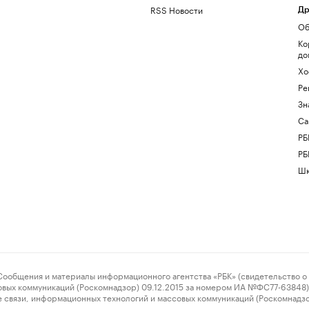
RSS Новости
Др
Об
Ко
до
Хо
Ре
Зн
Са
РБ
РБ
Шк
ения и материалы информационного агентства «РБК» (свидетельство о 
овых коммуникаций (Роскомнадзор) 09.12.2015 за номером ИА №ФС77-63848) 
 связи, информационных технологий и массовых коммуникаций (Роскомнадз