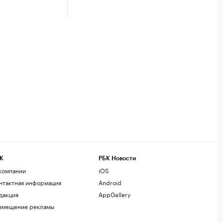
К
РБК Новости
компании
iOS
нтактная информация
Android
дакция
AppGallery
змещение рекламы