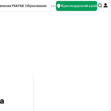
Краснодарский край
вления РБК
РБК Образование
редитные рейтинги
Франшизы
нсы
Рынок наличной валюты
а