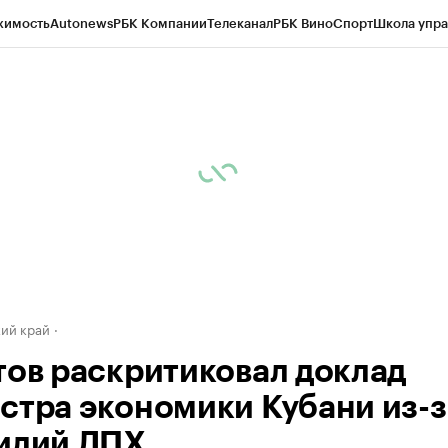
жимость
Autonews
РБК Компании
Телеканал
РБК Вино
Спорт
Школа упра
д
Стиль
Крипто
РБК Бизнес-среда
Дискуссионный клуб
Исследования
К
а контрагентов
Политика
Экономика
Бизнес
Технологии и медиа
Фина
ий край
тов раскритиковал доклад
стра экономики Кубани из-з
идий ЛПХ