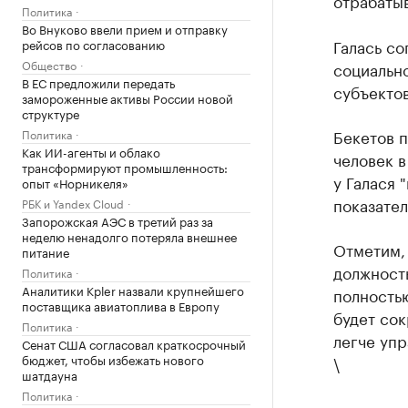
отрабатыв
Политика
Во Внуково ввели прием и отправку
Галась со
рейсов по согласованию
Общество
социально
В ЕС предложили передать
субъектов
замороженные активы России новой
структуре
Бекетов п
Политика
Как ИИ-агенты и облако
человек в
трансформируют промышленность:
у Галася 
опыт «Норникеля»
показател
РБК и Yandex Cloud
Запорожская АЭС в третий раз за
неделю ненадолго потеряла внешнее
Отметим, 
питание
должность
Политика
Аналитики Kpler назвали крупнейшего
полностью
поставщика авиатоплива в Европу
будет сок
Политика
легче упр
Сенат США согласовал краткосрочный
бюджет, чтобы избежать нового
\
шатдауна
Политика