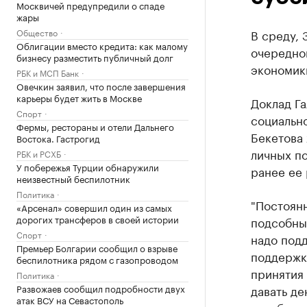
Москвичей предупредили о спаде
жары
Общество
В среду, 
Облигации вместо кредита: как малому
очередно
бизнесу разместить публичный долг
экономик
РБК и МСП Банк
Овечкин заявил, что после завершения
карьеры будет жить в Москве
Доклад Г
Спорт
социально
Фермы, рестораны и отели Дальнего
Бекетова
Востока. Гастрогид
личных по
РБК и РСХБ
У побережья Турции обнаружили
ранее ее 
неизвестный беспилотник
Политика
"Постоян
«Арсенал» совершил один из самых
дорогих трансферов в своей истории
подсобных
Спорт
надо подд
Премьер Болгарии сообщил о взрыве
поддержк
беспилотника рядом с газопроводом
принятия 
Политика
Развожаев сообщил подробности двух
давать де
атак ВСУ на Севастополь