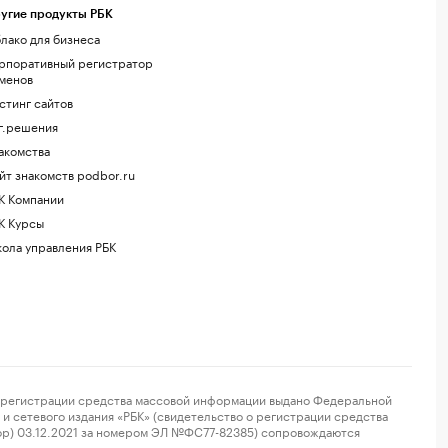
угие продукты РБК
лако для бизнеса
рпоративный регистратор
менов
стинг сайтов
г.решения
акомства
йт знакомств podbor.ru
К Компании
К Курсы
ола управления РБК
регистрации средства массовой информации выдано Федеральной
и сетевого издания «РБК» (свидетельство о регистрации средства
ор) 03.12.2021 за номером ЭЛ №ФС77-82385) сопровождаются