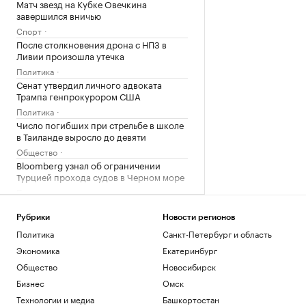
Матч звезд на Кубке Овечкина
завершился вничью
Спорт
После столкновения дрона с НПЗ в
Ливии произошла утечка
Политика
Сенат утвердил личного адвоката
Трампа генпрокурором США
Политика
Число погибших при стрельбе в школе
в Таиланде выросло до девяти
Общество
Bloomberg узнал об ограничении
Турцией прохода судов в Черном море
Политика
Загрузить еще
Рубрики
Новости регионов
Политика
Санкт-Петербург и область
Экономика
Екатеринбург
Общество
Новосибирск
Бизнес
Омск
Технологии и медиа
Башкортостан