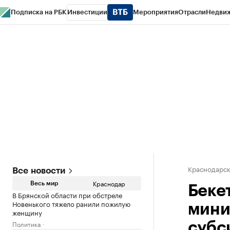
Подписка на РБК
Инвестиции
Мероприятия
Отрасли
Недви
РБК Курсы
РБК Life
Тренды
Визионеры
Национальные проекты
Горо
Газета
Спецпроекты СПб
Конференции СПб
Спецпроекты
Проверк
Краснодарск
Все новости
Краснодар
Весь мир
Беке
В Брянской области при обстреле
Новенького тяжело ранили пожилую
мини
женщину
Политика
субс