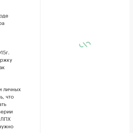
ходе
ра
15г.
ержку
ак
и личных
ь, что
ать
верии
а ЛПХ
 нужно