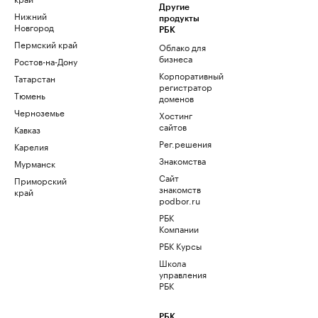
Другие
Нижний
продукты
Новгород
РБК
Пермский край
Облако для
бизнеса
Ростов-на-Дону
Корпоративный
Татарстан
регистратор
Тюмень
доменов
Черноземье
Хостинг
сайтов
Кавказ
Рег.решения
Карелия
Знакомства
Мурманск
Сайт
Приморский
знакомств
край
podbor.ru
РБК
Компании
РБК Курсы
Школа
управления
РБК
РБК