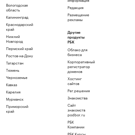
Вологодская
Редакция
область
Размещение
Калининград
рекламы
Краснодарский
край
Другие
Нижний
продукты
Новгород
РБК
Пермский край
Облако для
бизнеса
Ростов-на-Дону
Корпоративный
Татарстан
регистратор
Тюмень
доменов
Черноземье
Хостинг
сайтов
Кавказ
Рег.решения
Карелия
Знакомства
Мурманск
Сайт
Приморский
знакомств
край
podbor.ru
РБК
Компании
РБК Курсы