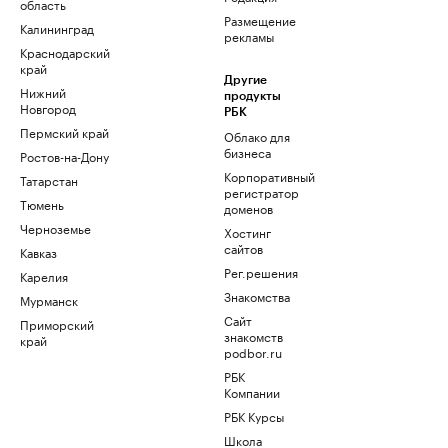
область
Размещение
Калининград
рекламы
Краснодарский
край
Другие
Нижний
продукты
Новгород
РБК
Пермский край
Облако для
бизнеса
Ростов-на-Дону
Корпоративный
Татарстан
регистратор
Тюмень
доменов
Черноземье
Хостинг
сайтов
Кавказ
Рег.решения
Карелия
Знакомства
Мурманск
Сайт
Приморский
знакомств
край
podbor.ru
РБК
Компании
РБК Курсы
Школа