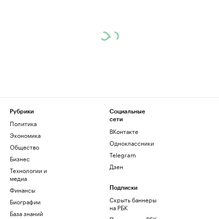
Рубрики
Социальные
сети
Политика
ВКонтакте
Экономика
Одноклассники
Общество
Telegram
Бизнес
Дзен
Технологии и
медиа
Финансы
Подписки
Скрыть баннеры
Биографии
на РБК
База знаний
Подписка на РБК