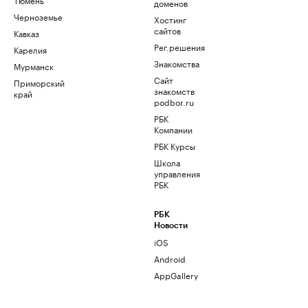
доменов
Черноземье
Хостинг
сайтов
Кавказ
Рег.решения
Карелия
Знакомства
Мурманск
Сайт
Приморский
знакомств
край
podbor.ru
РБК
Компании
РБК Курсы
Школа
управления
РБК
РБК
Новости
iOS
Android
AppGallery