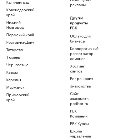
Калининград
рекламы
Краснодарский
край
Другие
Нижний
продукты
Новгород
РБК
Пермский край
Облако для
бизнеса
Ростов-на-Дону
Корпоративный
Татарстан
регистратор
Тюмень
доменов
Черноземье
Хостинг
сайтов
Кавказ
Рег.решения
Карелия
Знакомства
Мурманск
Сайт
Приморский
знакомств
край
podbor.ru
РБК
Компании
РБК Курсы
Школа
управления