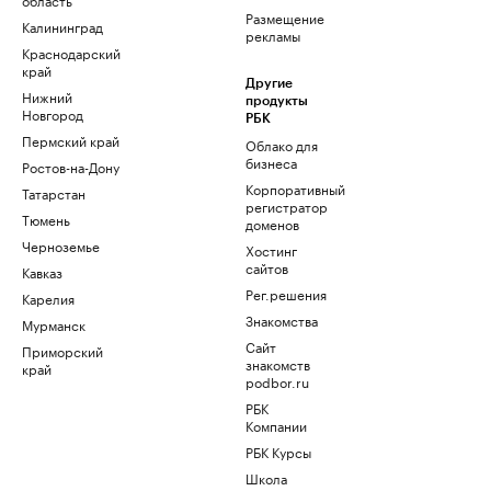
Размещение
Калининград
рекламы
Краснодарский
край
Другие
Нижний
продукты
Новгород
РБК
Пермский край
Облако для
бизнеса
Ростов-на-Дону
Корпоративный
Татарстан
регистратор
Тюмень
доменов
Черноземье
Хостинг
сайтов
Кавказ
Рег.решения
Карелия
Знакомства
Мурманск
Сайт
Приморский
знакомств
край
podbor.ru
РБК
Компании
РБК Курсы
Школа