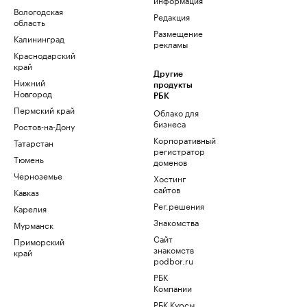
Вологодская
Редакция
область
Размещение
Калининград
рекламы
Краснодарский
край
Другие
Нижний
продукты
Новгород
РБК
Пермский край
Облако для
бизнеса
Ростов-на-Дону
Корпоративный
Татарстан
регистратор
Тюмень
доменов
Черноземье
Хостинг
сайтов
Кавказ
Рег.решения
Карелия
Знакомства
Мурманск
Сайт
Приморский
знакомств
край
podbor.ru
РБК
Компании
РБК Курсы