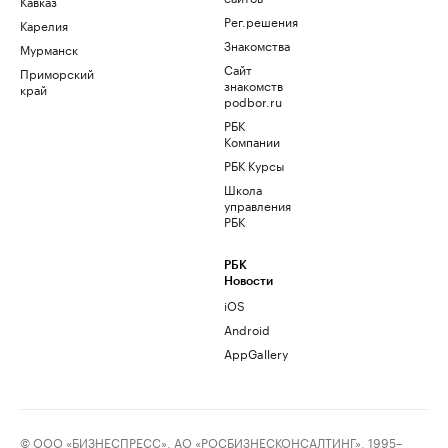
Кавказ
Рег.решения
Карелия
Знакомства
Мурманск
Сайт
Приморский
знакомств
край
podbor.ru
РБК
Компании
РБК Курсы
Школа
управления
РБК
РБК
Новости
iOS
Android
AppGallery
© ООО «БИЗНЕСПРЕСС», АО «РОСБИЗНЕСКОНСАЛТИНГ», 1995–