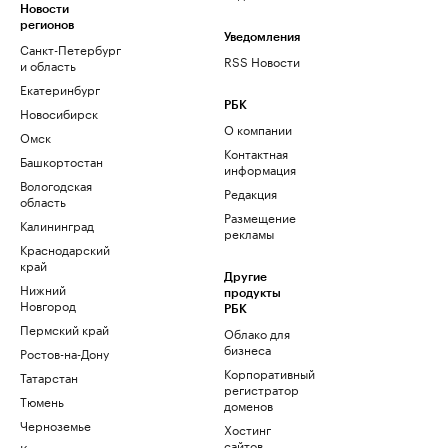
Новости
регионов
Уведомления
Санкт-Петербург
RSS Новости
и область
Екатеринбург
РБК
Новосибирск
О компании
Омск
Контактная
Башкортостан
информация
Вологодская
Редакция
область
Размещение
Калининград
рекламы
Краснодарский
край
Другие
Нижний
продукты
Новгород
РБК
Пермский край
Облако для
бизнеса
Ростов-на-Дону
Корпоративный
Татарстан
регистратор
Тюмень
доменов
Черноземье
Хостинг
сайтов