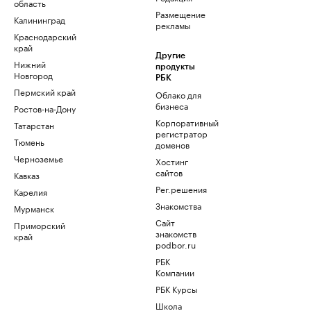
область
Размещение
Калининград
рекламы
Краснодарский
край
Другие
Нижний
продукты
Новгород
РБК
Пермский край
Облако для
бизнеса
Ростов-на-Дону
Корпоративный
Татарстан
регистратор
Тюмень
доменов
Черноземье
Хостинг
сайтов
Кавказ
Рег.решения
Карелия
Знакомства
Мурманск
Сайт
Приморский
знакомств
край
podbor.ru
РБК
Компании
РБК Курсы
Школа