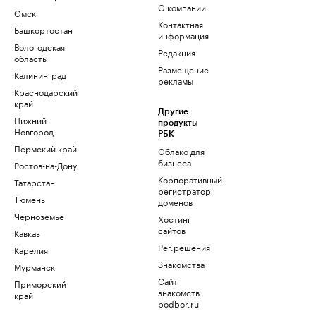
О компании
Омск
Контактная
Башкортостан
информация
Вологодская
Редакция
область
Размещение
Калининград
рекламы
Краснодарский
край
Другие
Нижний
продукты
Новгород
РБК
Пермский край
Облако для
бизнеса
Ростов-на-Дону
Корпоративный
Татарстан
регистратор
Тюмень
доменов
Черноземье
Хостинг
сайтов
Кавказ
Рег.решения
Карелия
Знакомства
Мурманск
Сайт
Приморский
знакомств
край
podbor.ru