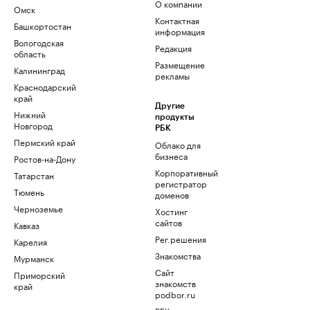
О компании
Омск
Контактная
Башкортостан
информация
Вологодская
Редакция
область
Размещение
Калининград
рекламы
Краснодарский
край
Другие
Нижний
продукты
Новгород
РБК
Пермский край
Облако для
бизнеса
Ростов-на-Дону
Корпоративный
Татарстан
регистратор
Тюмень
доменов
Черноземье
Хостинг
сайтов
Кавказ
Рег.решения
Карелия
Знакомства
Мурманск
Сайт
Приморский
знакомств
край
podbor.ru