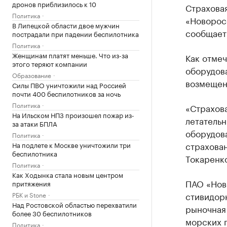
дронов приблизилось к 10
Страхова
Политика
«Новоросс
В Липецкой области двое мужчин
сообщает
пострадали при падении беспилотника
Политика
Женщинам платят меньше. Что из-за
Как отмеч
этого теряют компании
оборудова
Образование
возмещени
Силы ПВО уничтожили над Россией
почти 400 беспилотников за ночь
Политика
«Страхова
На Ильском НПЗ произошел пожар из-
летательн
за атаки БПЛА
оборудова
Политика
страхова
На подлете к Москве уничтожили три
беспилотника
Токаренк
Политика
Как Ходынка стала новым центром
ПАО «Нов
притяжения
стивидорн
РБК и Stone
Над Ростовской областью перехватили
рыночная
более 30 беспилотников
морских п
Политика