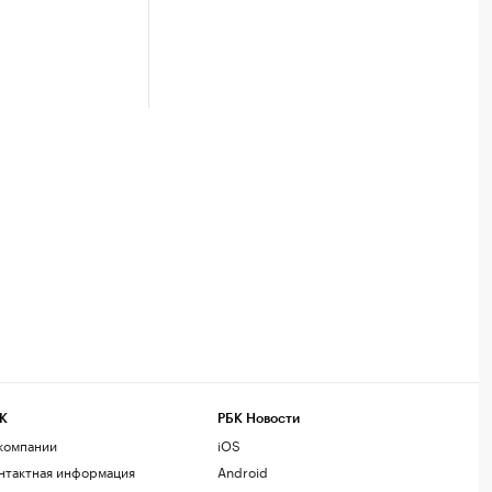
К
РБК Новости
компании
iOS
нтактная информация
Android