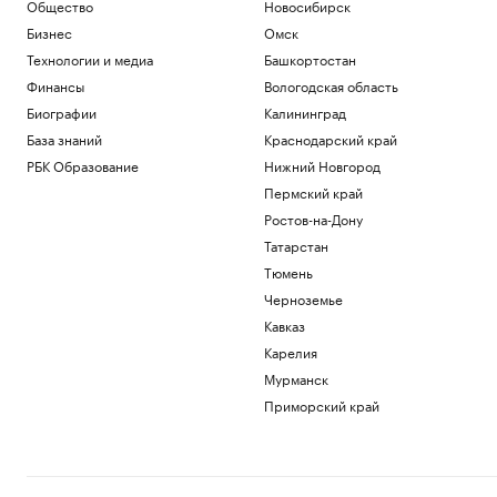
Общество
Новосибирск
CNN узнал, как высший военачальник
Бизнес
Омск
США пытается закончить войну с
Ираном
Технологии и медиа
Башкортостан
Политика
Финансы
Вологодская область
Экс-министра ВВС США лишили
Биографии
Калининград
доступа к секретным данным из-за
утечки
База знаний
Краснодарский край
Политика
РБК Образование
Нижний Новгород
Шуваев сообщил о системе
Пермский край
оповещения, для которой не нужны
Ростов-на-Дону
сеть и зарядка
Татарстан
Политика
В Московской области объявили
Тюмень
беспилотную опасность
Черноземье
Политика
Кавказ
Карелия
Загрузить еще
Мурманск
Приморский край