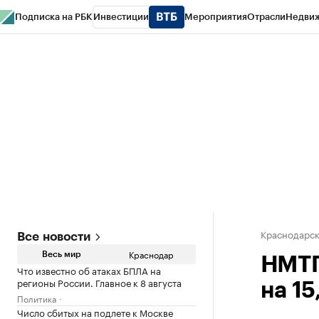
Подписка на РБК
Инвестиции
Мероприятия
Отрасли
Недви
РБК Курсы
РБК Life
Тренды
Визионеры
Национальные проекты
Горо
Газета
Спецпроекты СПб
Конференции СПб
Спецпроекты
Проверк
Краснодарск
Все новости
Краснодар
Весь мир
НМТП
Что известно об атаках БПЛА на
регионы России. Главное к 8 августа
на 15
Политика
Число сбитых на подлете к Москве