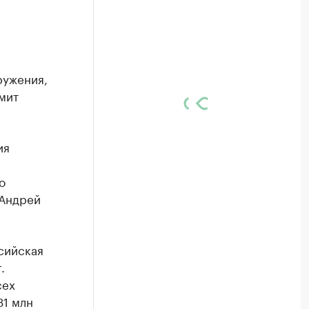
ружения,
мит
ия
о
 Андрей
сийская
.
сех
31 млн