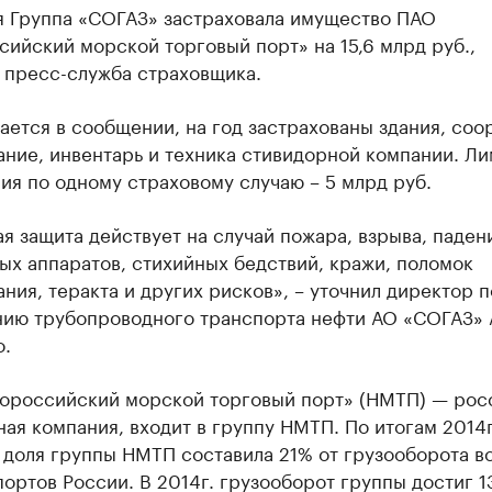
я Группа «СОГАЗ» застраховала имущество ПАО
ийский морской торговый порт» на 15,6 млрд руб.,
 пресс-служба страховщика.
ается в сообщении, на год застрахованы здания, соо
ние, инвентарь и техника стивидорной компании. Ли
я по одному страховому случаю – 5 млрд руб.
я защита действует на случай пожара, взрыва, паден
ых аппаратов, стихийных бедствий, кражи, поломок
ния, теракта и других рисков», – уточнил директор п
нию трубопроводного транспорта нефти АО «СОГАЗ»
о.
ороссийский морской торговый порт» (НМТП) — рос
ая компания, входит в группу НМТП. По итогам 2014г
 доля группы НМТП составила 21% от грузооборота в
ортов России. В 2014г. грузооборот группы достиг 1