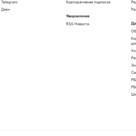
Telegram
Корпоративная подписка
Ре
Дзен
Ра
Уведомления
RSS Новости
Др
Об
Ко
до
Хо
Ре
Зн
Са
РБ
РБ
Шк