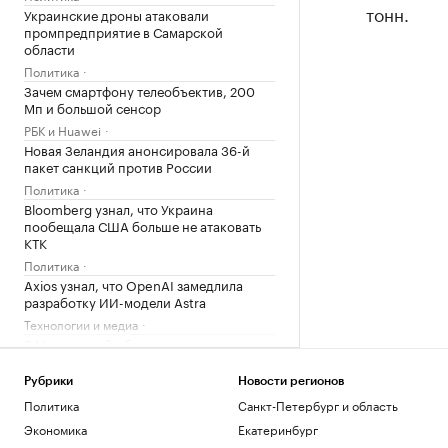
тонн.
Украинские дроны атаковали
промпредприятие в Самарской
области
Политика
Зачем смартфону телеобъектив, 200
Мп и большой сенсор
РБК и Huawei
Новая Зеландия анонсировала 36-й
пакет санкций против России
Политика
Bloomberg узнал, что Украина
пообещала США больше не атаковать
КТК
Политика
Axios узнал, что OpenAI замедлила
разработку ИИ-модели Astra
Технологии и медиа
В Московской области отменили
ракетную опасность
Политика
Рубрики
Новости регионов
Мэр Киева сообщил о пожарах после
Политика
Санкт-Петербург и область
взрывов
Экономика
Екатеринбург
Политика