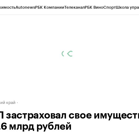
жимость
Autonews
РБК Компании
Телеканал
РБК Вино
Спорт
Школа упра
д
Стиль
Крипто
РБК Бизнес-среда
Дискуссионный клуб
Исследования
К
а контрагентов
Политика
Экономика
Бизнес
Технологии и медиа
Фина
ий край
 застраховал свое имущест
,6 млрд рублей