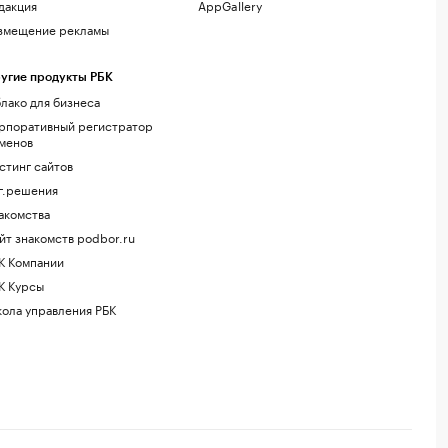
дакция
AppGallery
змещение рекламы
угие продукты РБК
лако для бизнеса
рпоративный регистратор
менов
стинг сайтов
г.решения
акомства
йт знакомств podbor.ru
К Компании
К Курсы
ола управления РБК