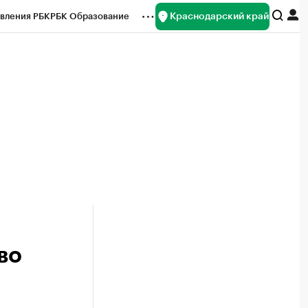
Краснодарский край
вления РБК
РБК Образование
редитные рейтинги
Франшизы
нсы
Рынок наличной валюты
во