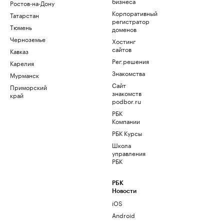
бизнеса
Ростов-на-Дону
Корпоративный
Татарстан
регистратор
Тюмень
доменов
Черноземье
Хостинг
сайтов
Кавказ
Рег.решения
Карелия
Знакомства
Мурманск
Сайт
Приморский
знакомств
край
podbor.ru
РБК
Компании
РБК Курсы
Школа
управления
РБК
РБК
Новости
iOS
Android