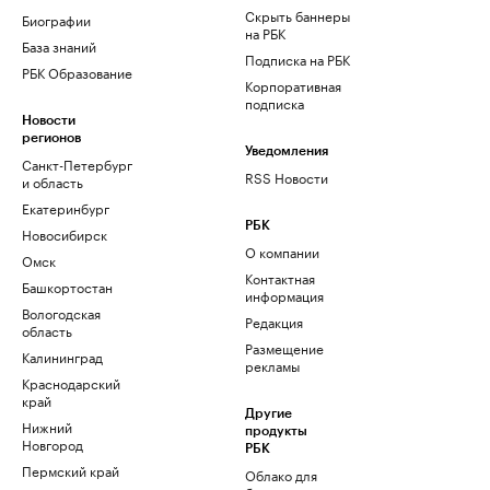
Скрыть баннеры
Биографии
на РБК
База знаний
Подписка на РБК
РБК Образование
Корпоративная
подписка
Новости
регионов
Уведомления
Санкт-Петербург
RSS Новости
и область
Екатеринбург
РБК
Новосибирск
О компании
Омск
Контактная
Башкортостан
информация
Вологодская
Редакция
область
Размещение
Калининград
рекламы
Краснодарский
край
Другие
Нижний
продукты
Новгород
РБК
Пермский край
Облако для