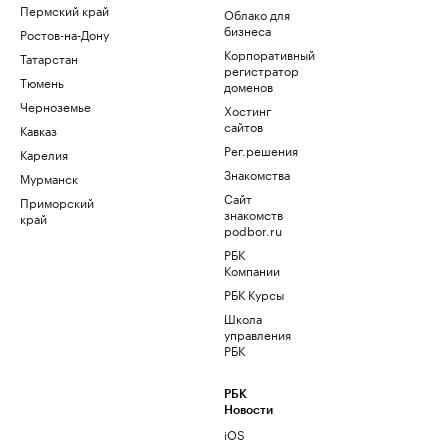
Пермский край
Облако для
бизнеса
Ростов-на-Дону
Корпоративный
Татарстан
регистратор
Тюмень
доменов
Черноземье
Хостинг
сайтов
Кавказ
Рег.решения
Карелия
Знакомства
Мурманск
Сайт
Приморский
знакомств
край
podbor.ru
РБК
Компании
РБК Курсы
Школа
управления
РБК
РБК
Новости
iOS