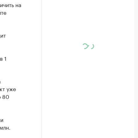
ичить на
йте
дит
в 1
а
кт уже
о 80
ии
млн.