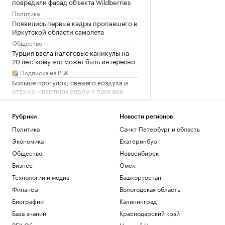
повредили фасад объекта Wildberries
Политика
Появились первые кадры пропавшего в
Иркутской области самолета
Общество
Турция ввела налоговые каникулы на
20 лет: кому это может быть интересно
Подписка на РБК
Больше прогулок, свежего воздуха и
отдыха: квартиры рядом с парками
РБК и ПИК Серия плюс
Вэнс рассказал о сложностях в
Рубрики
Новости регионов
переговорах с Ираном
Политика
Санкт-Петербург и область
Политика
Экономика
Екатеринбург
ИИ помогает лучшим и вредит
остальным. Как компаниям избежать
Общество
Новосибирск
ловушки
Бизнес
Омск
Подписка на РБК
Технологии и медиа
Башкортостан
Загрузить еще
Финансы
Вологодская область
Биографии
Калининград
База знаний
Краснодарский край
РБК Образование
Нижний Новгород