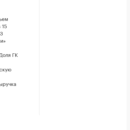
ъем
 15
ПЗ
ии»
Доля ГК
скую
Выручка