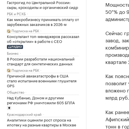
Гастрогид по Центральной России:
Мощность
сыры, крокодилы и органический сидр
50 % до 9
РБК и РСХБ
админист
Как микробизнесу принимать оплату от
зарубежных заказчиков в 2026-м
Подписка на РБК
Сейчас гр
Консультант топ-менеджеров рассказал
завод, за
об «открытии» в работе с CEO
комбинир
РАДИО
Бизнес
производи
В России разработали национальный
квартале 
стандарт для синтетических данных
Подписка на РБК
Как поясн
Причиной авиакатастрофы в США
стало испытание военными глушителя
позволит 
GPS
вложено п
Общество
млрд руб.
Над Кубанью, Доном и другими
регионами РФ уничтожили 605 БПЛА
Как ране
Краснодарский край
Афипский 
Аналитики оценили рост спроса на
ипотеку на разные квартиры в Москве
тонн в го