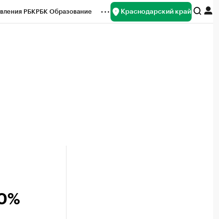
Краснодарский край
вления РБК
РБК Образование
редитные рейтинги
Франшизы
нсы
Рынок наличной валюты
50%