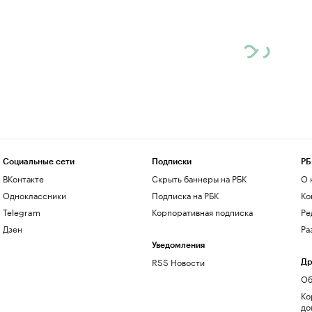
Социальные сети
Подписки
РБ
ВКонтакте
Скрыть баннеры на РБК
О 
Одноклассники
Подписка на РБК
Ко
Telegram
Корпоративная подписка
Ре
Дзен
Ра
Уведомления
RSS Новости
Др
Об
Ко
до