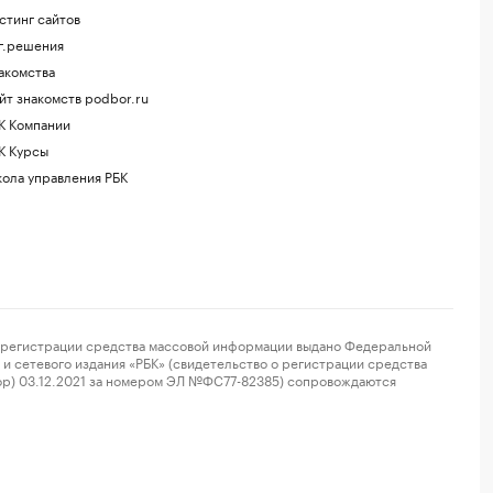
стинг сайтов
г.решения
акомства
йт знакомств podbor.ru
К Компании
К Курсы
ола управления РБК
регистрации средства массовой информации выдано Федеральной
и сетевого издания «РБК» (свидетельство о регистрации средства
ор) 03.12.2021 за номером ЭЛ №ФС77-82385) сопровождаются