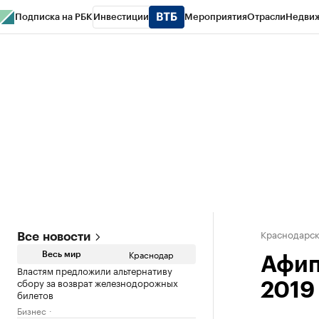
Подписка на РБК
Инвестиции
Мероприятия
Отрасли
Недви
РБК Курсы
РБК Life
Тренды
Визионеры
Национальные проекты
Горо
Газета
Спецпроекты СПб
Конференции СПб
Спецпроекты
Проверк
Краснодарск
Все новости
Краснодар
Весь мир
Афип
Властям предложили альтернативу
сбору за возврат железнодорожных
2019
билетов
Бизнес