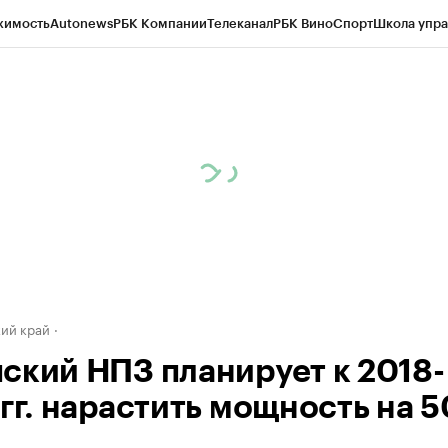
жимость
Autonews
РБК Компании
Телеканал
РБК Вино
Спорт
Школа упра
д
Стиль
Крипто
РБК Бизнес-среда
Дискуссионный клуб
Исследования
К
а контрагентов
Политика
Экономика
Бизнес
Технологии и медиа
Фина
ий край
ский НПЗ планирует к 2018-
 гг. нарастить мощность на 