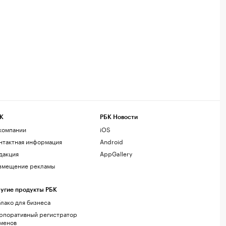
К
РБК Новости
компании
iOS
нтактная информация
Android
дакция
AppGallery
змещение рекламы
угие продукты РБК
лако для бизнеса
рпоративный регистратор
менов