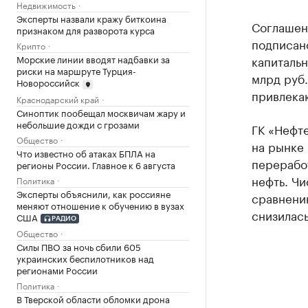
Недвижимость
Эксперты назвали кражу биткоина
Соглашени
признаком для разворота курса
подписан
Крипто
капитальн
Морские линии вводят надбавки за
риски на маршруте Турция-
млрд руб
Новороссийск
привлека
Краснодарский край
Синоптик пообещал москвичам жару и
небольшие дожди с грозами
ГК «Нефт
Общество
на рынке
Что известно об атаках БПЛА на
перерабо
регионы России. Главное к 6 августа
нефть. Чи
Политика
Эксперты объяснили, как россияне
сравнению
меняют отношение к обучению в вузах
снизилась
США
РАДИО
Общество
Силы ПВО за ночь сбили 605
украинских беспилотников над
регионами России
Политика
В Тверской области обломки дрона