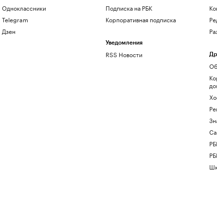
Одноклассники
Подписка на РБК
Ко
Telegram
Корпоративная подписка
Ре
Дзен
Ра
Уведомления
RSS Новости
Др
Об
Ко
до
Хо
Ре
Зн
Са
РБ
РБ
Шк