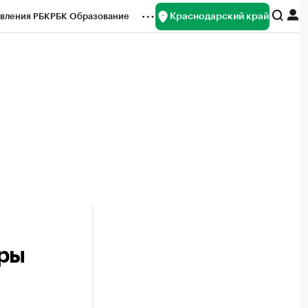
Краснодарский край
вления РБК
РБК Образование
редитные рейтинги
Франшизы
нсы
Рынок наличной валюты
гры