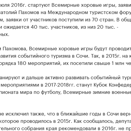
июля 2016г. стартуют Всемирные хоровые игры, заяв
натолий Пахомов на Международном туристском фору
м, заявки от участников поступили из 70 стран. В об
 ожидается 40 тыс. участников, из низ 20 тыс. -
ных.
м Пахомова, Всемирные хоровые игры будут проводит
звития событийного туризма в Сочи. Так, в 2015г. на
рядка 180 мероприятий, их посетили свыше 1 млн че
анируют и дальше активно развивать событийный тур
мероприятиями в 2017-2018гг. станут Кубок Конфеде
пионата мира по футболу, Всемирные зимние военны
е исключил также, что в ближайшие годы в Сочи вер
которое проводилось в 2015г. Как сообщалось, депут
ельного собрания края рекомендовали в 2016г. не п