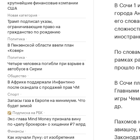
крупнейшие финансовые компании
В Сочи 1 
США
города А
Новая категория
его слова
Трамп подписал указы,
ограничивающие право на
сложности
гражданство по рождению
иностран
Политика
В Пензенской области ввели план
«Ковер»
По слова
Политика
рамках ра
Четыре человека погибли при взрыве в
прошло по
автобусе в Сирии
Общество
В Сочи пл
В Африке поддержали Инфантино
после скандала с продажей прав ЧМ
Главными 
Спорт
игры Чем
Запасы газа в Европе на минимуме. Что
др.
будет зимой
Подписка на РБК
Экс-глава Mind Money признала вину
Пахомов н
по «делу брокеров» о хищении ₽7 млрд
авиашоу, 
Финансы
Законодат
Как изучали Луну: от изобретения