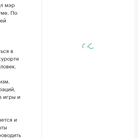
ил мэр
ме. По
щей
ься в
 курорте
ловек.
изм.
раций,
е игры и
нется и
аты
роводить