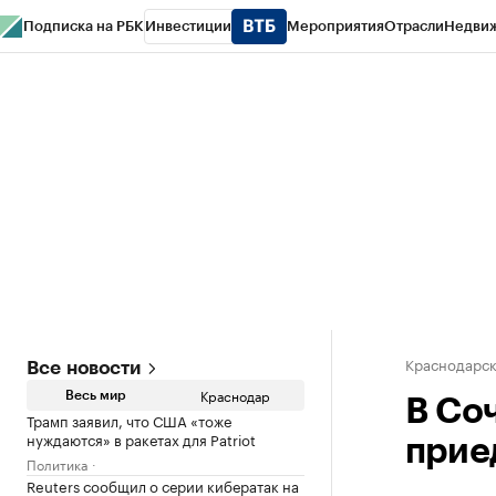
Подписка на РБК
Инвестиции
Мероприятия
Отрасли
Недви
РБК Курсы
РБК Life
Тренды
Визионеры
Национальные проекты
Горо
Газета
Спецпроекты СПб
Конференции СПб
Спецпроекты
Проверк
Краснодарск
Все новости
Краснодар
Весь мир
В Со
Трамп заявил, что США «тоже
нуждаются» в ракетах для Patriot
прие
Политика
Reuters сообщил о серии кибератак на