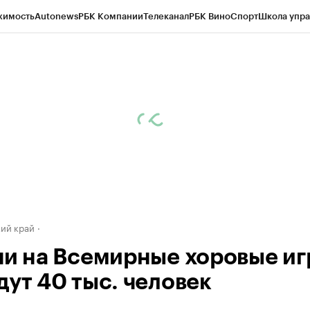
жимость
Autonews
РБК Компании
Телеканал
РБК Вино
Спорт
Школа упра
д
Стиль
Крипто
РБК Бизнес-среда
Дискуссионный клуб
Исследования
К
а контрагентов
Политика
Экономика
Бизнес
Технологии и медиа
Фина
ий край
чи на Всемирные хоровые и
дут 40 тыс. человек