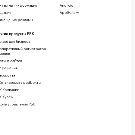
нтактная информация
Android
дакция
AppGallery
змещение рекламы
угие продукты РБК
лако для бизнеса
рпоративный регистратор
менов
стинг сайтов
г.решения
акомства
йт знакомств podbor.ru
К Компании
К Курсы
ола управления РБК