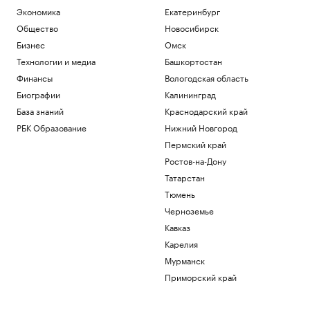
Общество
Экономика
Екатеринбург
Арест запросили обвиняемой по делу о
Общество
Новосибирск
порнографии экс-участнице «Дома-2»
Бизнес
Омск
Общество
Технологии и медиа
Башкортостан
Иран сообщил об «операции против
целей врага» в Ормузском проливе
Финансы
Вологодская область
Политика
Биографии
Калининград
Шнайдер обыграла Калинскую и вышла
База знаний
Краснодарский край
в четвертый круг турнира в Торонто
РБК Образование
Нижний Новгород
Спорт
В горах Казахстана эвакуировали еще
Пермский край
одного туриста из России
Ростов-на-Дону
Общество
Татарстан
Тюмень
Загрузить еще
Черноземье
Кавказ
Карелия
Мурманск
Приморский край