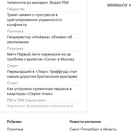
телескопа до высадки. Видео РБК
авиашоу и
Общество
Трамп заявил о прогрессе в
урегулировании украинского
конфликта
Политика
Гендиректор «ИжАвиа» объявил об
увольнении
Политика
Матч Первой лиги перенесли из-за
проблем с вылетом «Сочи» в Москву
Спорт
Перешедший в «Лидс» Траффорд стал
самым дорогим британским вратарем
Спорт
Как устроены приватные террасы в
квартирах «Серии плюс»
РБК и ПИК Серия плюс
Аэропорт Домодедово открыли для
приема и вылета самолетов
Политика
Женщина и ребенок погибли во время
Рубрики
Новости регионов
непогоды в Смоленске
Политика
Санкт-Петербург и область