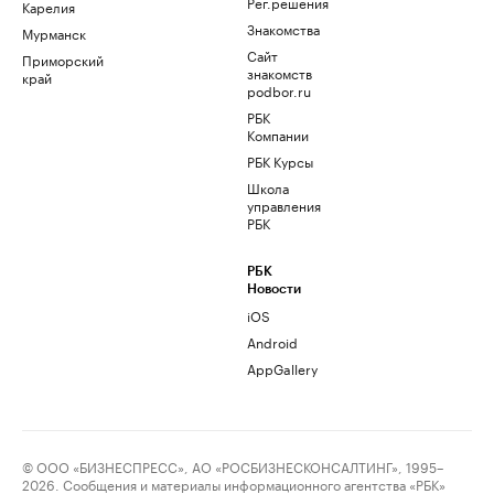
Рег.решения
Карелия
Знакомства
Мурманск
Сайт
Приморский
знакомств
край
podbor.ru
РБК
Компании
РБК Курсы
Школа
управления
РБК
РБК
Новости
iOS
Android
AppGallery
© ООО «БИЗНЕСПРЕСС», АО «РОСБИЗНЕСКОНСАЛТИНГ», 1995–
2026. Сообщения и материалы информационного агентства «РБК»