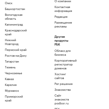
О компании
Омск
Контактная
Башкортостан
информация
Вологодская
Редакция
область
Размещение
Калининград
рекламы
Краснодарский
край
Другие
Нижний
продукты
Новгород
РБК
Пермский край
Облако для
бизнеса
Ростов-на-Дону
Корпоративный
Татарстан
регистратор
Тюмень
доменов
Черноземье
Хостинг
сайтов
Кавказ
Рег.решения
Карелия
Знакомства
Мурманск
Сайт
Приморский
знакомств
край
podbor.ru
РБК