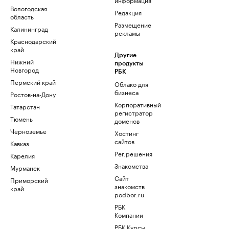
Вологодская
Редакция
область
Размещение
Калининград
рекламы
Краснодарский
край
Другие
Нижний
продукты
Новгород
РБК
Пермский край
Облако для
бизнеса
Ростов-на-Дону
Корпоративный
Татарстан
регистратор
Тюмень
доменов
Черноземье
Хостинг
сайтов
Кавказ
Рег.решения
Карелия
Знакомства
Мурманск
Сайт
Приморский
знакомств
край
podbor.ru
РБК
Компании
РБК Курсы