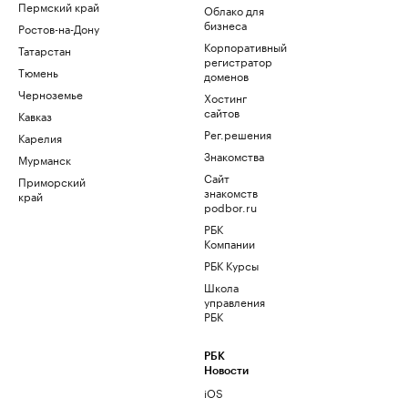
Пермский край
Облако для
бизнеса
Ростов-на-Дону
Корпоративный
Татарстан
регистратор
Тюмень
доменов
Черноземье
Хостинг
сайтов
Кавказ
Рег.решения
Карелия
Знакомства
Мурманск
Сайт
Приморский
знакомств
край
podbor.ru
РБК
Компании
РБК Курсы
Школа
управления
РБК
РБК
Новости
iOS