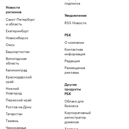
подписка
Новости
регионов
Уведомления
Санкт-Петербург
RSS Новости
и область
Екатеринбург
РБК
Новосибирск
О компании
Омск
Контактная
Башкортостан
информация
Вологодская
Редакция
область
Размещение
Калининград
рекламы
Краснодарский
край
Другие
Нижний
продукты
Новгород
РБК
Пермский край
Облако для
бизнеса
Ростов-на-Дону
Корпоративный
Татарстан
регистратор
Тюмень
доменов
Черноземье
Хостинг