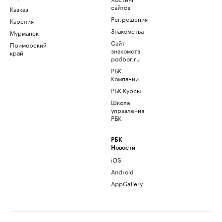
сайтов
Кавказ
Рег.решения
Карелия
Знакомства
Мурманск
Сайт
Приморский
знакомств
край
podbor.ru
РБК
Компании
РБК Курсы
Школа
управления
РБК
РБК
Новости
iOS
Android
AppGallery