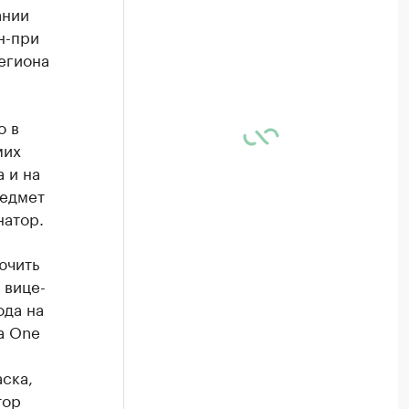
ании
н-при
егиона
о в
мих
 и на
редмет
натор.
ючить
 вице-
ода на
a One
ска,
тор