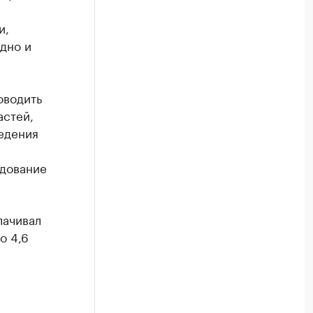
и,
дно и
оводить
астей,
ведения
едование
лачивал
о 4,6