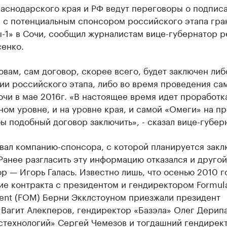
раснодарского края и РФ ведут переговоры о подпис
а с потенциальным спонсором российского этапа гра
-1» в Сочи, сообщил журналистам вице-губернатор р
сенко.
овам, сам договор, скорее всего, будет заключен либ
ии российского этапа, либо во время проведения са
очи в мае 2016г. «В настоящее время идет проработка
ом уровне, и на уровне края, и самой «Омеги» на п
бы подобный договор заключить», - сказал вице-губер
вал компанию-спонсора, с которой планируется закл
Ранее разгласить эту информацию отказался и другой
р — Игорь Галась. Известно лишь, что осенью 2010 г
ие контракта с президентом и гендиректором Formul
nt (FOM) Берни Экклстоуном приезжали президент
Вагит Алекперов, гендиректор «Базэла» Олег Дерипа
остехнологий» Сергей Чемезов и тогдашний гендирек