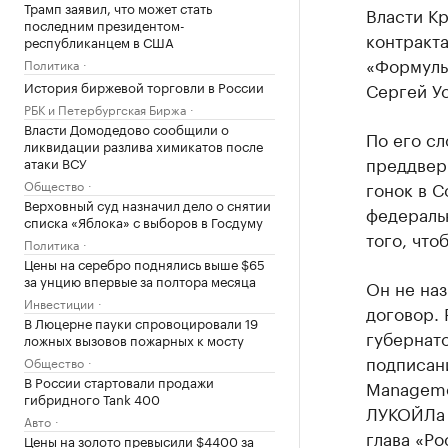
Трамп заявил, что может стать
Власти К
последним президентом-
контракт
республиканцем в США
«Формулы
Политика
История биржевой торговли в России
Сергей У
РБК и Петербургская Биржа
Власти Домодедово сообщили о
По его сл
ликвидации разлива химикатов после
преддвер
атаки ВСУ
Общество
гонок в С
Верховный суд назначил дело о снятии
федеральн
списка «Яблока» с выборов в Госдуму
того, что
Политика
Цены на серебро поднялись выше $65
за унцию впервые за полтора месяца
Он не наз
Инвестиции
договор. 
В Люцерне пауки спровоцировали 19
губернато
ложных вызовов пожарных к мосту
подписан
Общество
В России стартовали продажи
Manageme
гибридного Tank 400
ЛУКОЙЛа 
Авто
глава «Р
Цены на золото превысили $4400 за