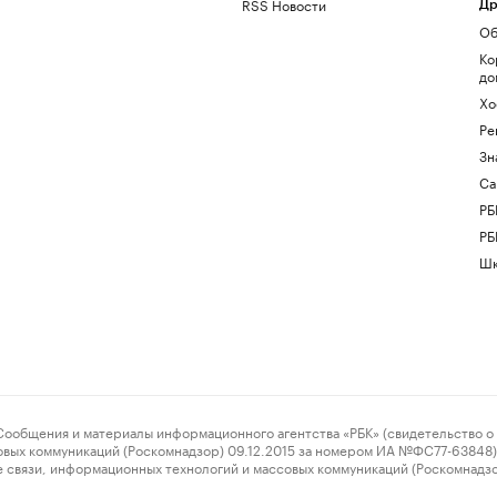
RSS Новости
Др
Об
Ко
до
Хо
Ре
Зн
Са
РБ
РБ
Шк
ения и материалы информационного агентства «РБК» (свидетельство о 
овых коммуникаций (Роскомнадзор) 09.12.2015 за номером ИА №ФС77-63848) 
 связи, информационных технологий и массовых коммуникаций (Роскомнадз