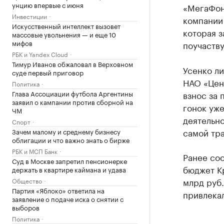
унцию впервые с июня
«МегаФона
Инвестиции
компании
Искусственный интеллект вызовет
которая з
массовые увольнения — и еще 10
мифов
поучаству
РБК и Yandex Cloud
Тимур Иванов обжаловал в Верховном
Усенко ли
суде первый приговор
НАО «Цен
Политика
Глава Ассоциации футбола Аргентины
взнос за 
заявил о кампании против сборной на
гонок уж
ЧМ
деятельн
Спорт
самой тра
Зачем малому и среднему бизнесу
облигации и что важно знать о бирже
РБК и МСП Банк
Ранее соо
Суд в Москве запретил пенсионерке
бюджет Кр
держать в квартире каймана и удава
млрд руб.
Общество
Партия «Яблоко» ответила на
привлекал
заявление о подаче иска о снятии с
выборов
Политика