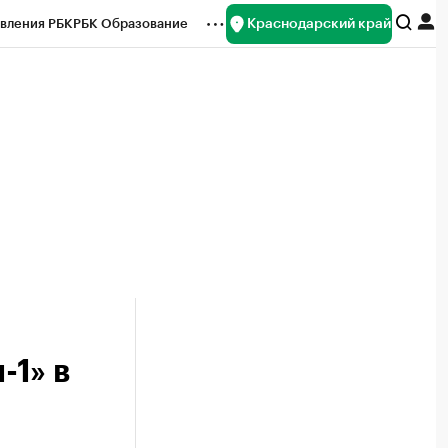
Краснодарский край
вления РБК
РБК Образование
редитные рейтинги
Франшизы
нсы
Рынок наличной валюты
1» в