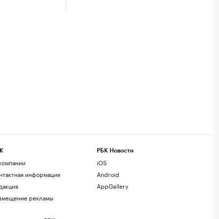
К
РБК Новости
компании
iOS
нтактная информация
Android
дакция
AppGallery
змещение рекламы