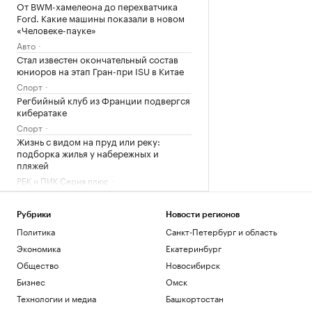
От BWM-хамелеона до перехватчика
Ford. Какие машины показали в новом
«Человеке-пауке»
Авто
Стал известен окончательный состав
юниоров на этап Гран-при ISU в Китае
Спорт
Регбийный клуб из Франции подвергся
кибератаке
Спорт
Жизнь с видом на пруд или реку:
подборка жилья у набережных и
пляжей
РБК и ПИК Серия плюс
В Железногорске ввели режим ЧС из-за
отсутствия воды
Рубрики
Новости регионов
Общество
Политика
Санкт-Петербург и область
Загрузить еще
Экономика
Екатеринбург
Общество
Новосибирск
Бизнес
Омск
Технологии и медиа
Башкортостан