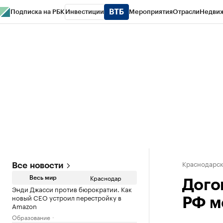
Подписка на РБК
Инвестиции
Мероприятия
Отрасли
Недви
РБК Курсы
РБК Life
Тренды
Визионеры
Национальные проекты
Горо
Газета
Спецпроекты СПб
Конференции СПб
Спецпроекты
Проверк
Краснодарск
Все новости
Краснодар
Весь мир
Дого
Энди Джасси против бюрократии. Как
новый CEO устроил перестройку в
РФ м
Amazon
Образование