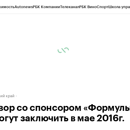
жимость
Autonews
РБК Компании
Телеканал
РБК Вино
Спорт
Школа упра
д
Стиль
Крипто
РБК Бизнес-среда
Дискуссионный клуб
Исследования
К
а контрагентов
Политика
Экономика
Бизнес
Технологии и медиа
Фина
ий край
вор со спонсором «Формулы-
огут заключить в мае 2016г.