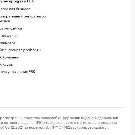
угие продукты РБК
лако для бизнеса
рпоративный регистратор
менов
стинг сайтов
г.решения
акомства
йт знакомств podbor.ru
К Компании
К Курсы
ола управления РБК
регистрации средства массовой информации выдано Федеральной
и сетевого издания «РБК» (свидетельство о регистрации средства
ор) 03.12.2021 за номером ЭЛ №ФС77-82385) сопровождаются