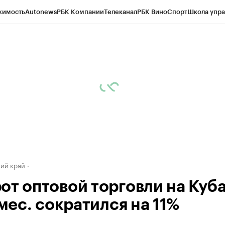
жимость
Autonews
РБК Компании
Телеканал
РБК Вино
Спорт
Школа упра
д
Стиль
Крипто
РБК Бизнес-среда
Дискуссионный клуб
Исследования
К
а контрагентов
Политика
Экономика
Бизнес
Технологии и медиа
Фина
ий край
от оптовой торговли на Куб
 мес. сократился на 11%