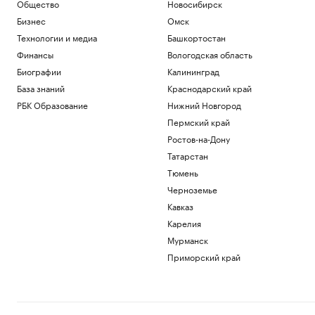
Общество
Новосибирск
Общество
Бизнес
Омск
Бинго Нолана: 9 интересных фактов об
«Одиссее»
Технологии и медиа
Башкортостан
Общество
Финансы
Вологодская область
Дивидендные гэпы в 2026 году: две
Биографии
Калининград
трети акций уже восстановили
База знаний
Краснодарский край
котировки
Инвестиции
РБК Образование
Нижний Новгород
Новый Audi Q9 против Mercedes-Benz
Пермский край
GLS и BMW X7. Сравнение, мнения и
Ростов-на-Дону
цены
Татарстан
Авто
Беспилотник задел кран и упал на
Тюмень
крышу строящегося дома в Уфе
Черноземье
Политика
Кавказ
Карелия
Загрузить еще
Мурманск
Приморский край