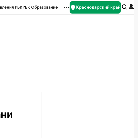
Краснодарский край
вления РБК
РБК Образование
редитные рейтинги
Франшизы
нсы
Рынок наличной валюты
ани