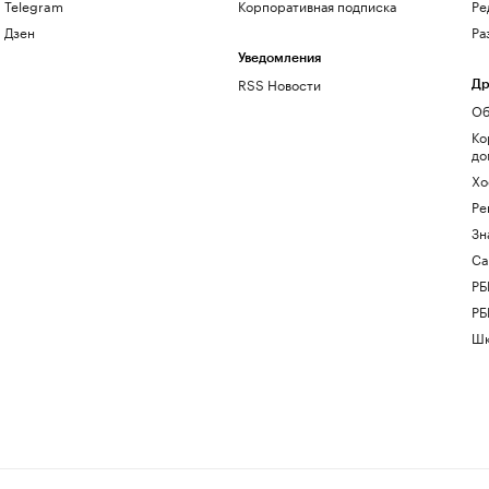
Telegram
Корпоративная подписка
Ре
Дзен
Ра
Уведомления
RSS Новости
Др
Об
Ко
до
Хо
Ре
Зн
Са
РБ
РБ
Шк