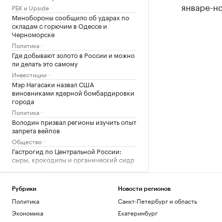
январе-но
РБК и Upside
Минобороны сообщило об ударах по
складам с горючим в Одессе и
Черноморске
Политика
Где добывают золото в России и можно
ли делать это самому
Инвестиции
Мэр Нагасаки назвал США
виновниками ядерной бомбардировки
города
Политика
Володин призвал регионы изучить опыт
запрета вейпов
Общество
Гастрогид по Центральной России:
сыры, крокодилы и органический сидр
РБК и РСХБ
В Румынии затопили четыре баржи в
рукаве Дуная для подачи воды на АЭС
Рубрики
Новости регионов
Общество
Политика
Санкт-Петербург и область
Десятки человек погибли при лобовом
Экономика
Екатеринбург
ДТП с двумя автобусами в Нигере