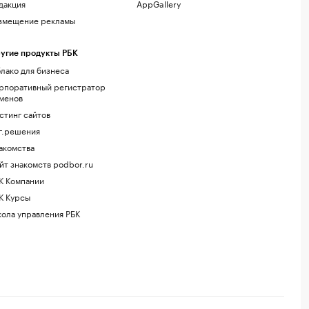
дакция
AppGallery
змещение рекламы
угие продукты РБК
лако для бизнеса
рпоративный регистратор
менов
стинг сайтов
г.решения
акомства
йт знакомств podbor.ru
К Компании
К Курсы
ола управления РБК