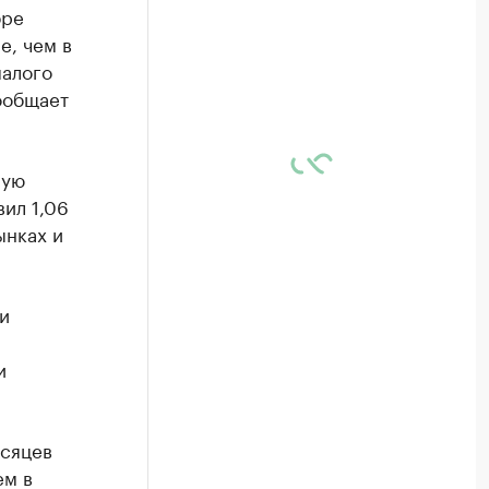
бре
е, чем в
малого
ообщает
ную
вил 1,06
ынках и
и
и
есяцев
ем в