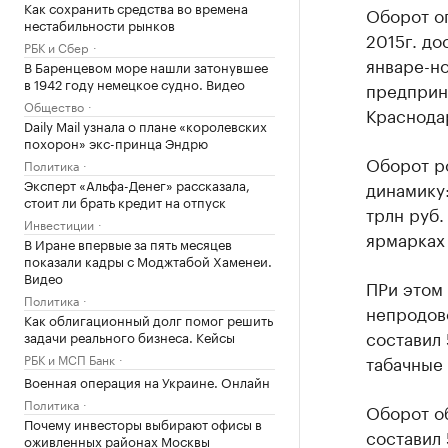
Как сохранить средства во времена
Оборот о
нестабильности рынков
2015г. до
РБК и Сбер
январе-но
В Баренцевом море нашли затонувшее
в 1942 году немецкое судно. Видео
предприн
Общество
Краснода
Daily Mail узнала о плане «королевских
похорон» экс-принца Эндрю
Оборот р
Политика
Эксперт «Альфа-Денег» рассказала,
динамику:
стоит ли брать кредит на отпуск
трлн руб.
Инвестиции
ярмарках 
В Иране впервые за пять месяцев
показали кадры с Моджтабой Хаменеи.
Видео
ПРи этом 
Политика
непродов
Как облигационный долг помог решить
составил 
задачи реального бизнеса. Кейсы
РБК и МСП Банк
табачные 
Военная операция на Украине. Онлайн
Политика
Оборот о
Почему инвесторы выбирают офисы в
составил 
оживленных районах Москвы