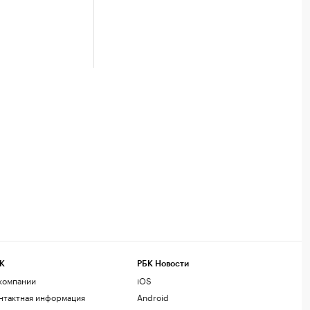
К
РБК Новости
компании
iOS
нтактная информация
Android