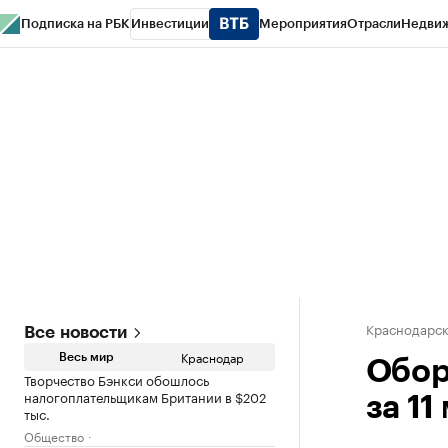
Подписка на РБК
Инвестиции
Мероприятия
Отрасли
Недви
РБК Курсы
РБК Life
Тренды
Визионеры
Национальные проекты
Горо
Газета
Спецпроекты СПб
Конференции СПб
Спецпроекты
Проверк
Краснодарск
Все новости
Краснодар
Весь мир
Обор
Творчество Бэнкси обошлось
налогоплательщикам Британии в $202
за 11
тыс.
Общество