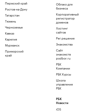
Пермский край
Облако для
бизнеса
Ростов-на-Дону
Корпоративный
Татарстан
регистратор
Тюмень
доменов
Черноземье
Хостинг
сайтов
Кавказ
Рег.решения
Карелия
Знакомства
Мурманск
Сайт
Приморский
знакомств
край
podbor.ru
РБК
Компании
РБК Курсы
Школа
управления
РБК
РБК
Новости
iOS