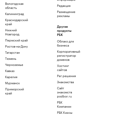
Вологодская
Редакция
область
Размещение
Калининград
рекламы
Краснодарский
край
Другие
Нижний
продукты
Новгород
РБК
Пермский край
Облако для
бизнеса
Ростов-на-Дону
Корпоративный
Татарстан
регистратор
Тюмень
доменов
Черноземье
Хостинг
сайтов
Кавказ
Рег.решения
Карелия
Знакомства
Мурманск
Сайт
Приморский
знакомств
край
podbor.ru
РБК
Компании
РБК Курсы