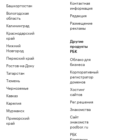
Контактная
Башкортостан
информация
Вологодская
Редакция
область
Размещение
Калининград
рекламы
Краснодарский
край
Другие
Нижний
продукты
Новгород
РБК
Пермский край
Облако для
бизнеса
Ростов-на-Дону
Корпоративный
Татарстан
регистратор
Тюмень
доменов
Черноземье
Хостинг
сайтов
Кавказ
Рег.решения
Карелия
Знакомства
Мурманск
Сайт
Приморский
знакомств
край
podbor.ru
РБК
Компании