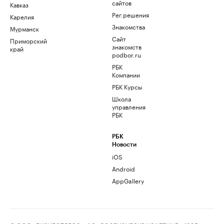
сайтов
Кавказ
Рег.решения
Карелия
Знакомства
Мурманск
Сайт
Приморский
знакомств
край
podbor.ru
РБК
Компании
РБК Курсы
Школа
управления
РБК
РБК
Новости
iOS
Android
AppGallery