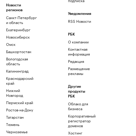
подписка
Новости
регионов
Уведомления
Санкт-Петербург
RSS Новости
и область
Екатеринбург
РБК
Новосибирск
О компании
Омск
Контактная
Башкортостан
информация
Вологодская
Редакция
область
Размещение
Калининград
рекламы
Краснодарский
край
Другие
Нижний
продукты
Новгород
РБК
Пермский край
Облако для
бизнеса
Ростов-на-Дону
Корпоративный
Татарстан
регистратор
Тюмень
доменов
Черноземье
Хостинг