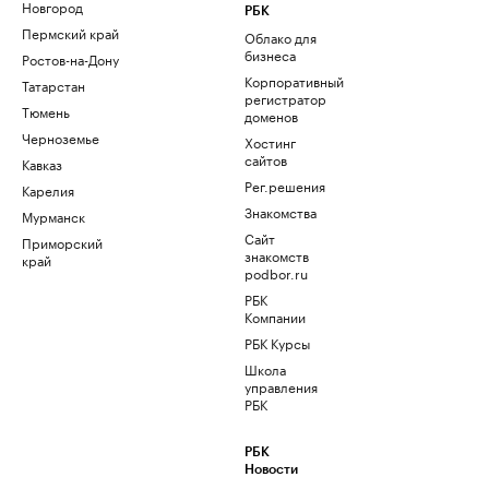
Новгород
РБК
Пермский край
Облако для
бизнеса
Ростов-на-Дону
Корпоративный
Татарстан
регистратор
Тюмень
доменов
Черноземье
Хостинг
сайтов
Кавказ
Рег.решения
Карелия
Знакомства
Мурманск
Сайт
Приморский
знакомств
край
podbor.ru
РБК
Компании
РБК Курсы
Школа
управления
РБК
РБК
Новости