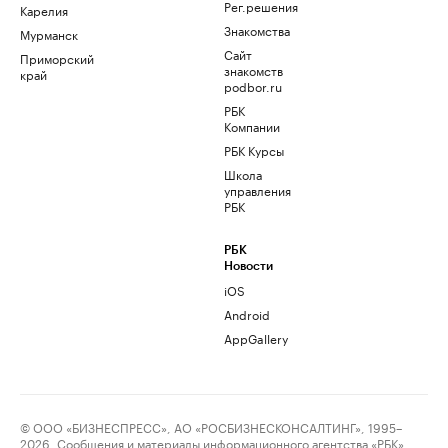
Рег.решения
Карелия
Знакомства
Мурманск
Сайт
Приморский
знакомств
край
podbor.ru
РБК
Компании
РБК Курсы
Школа
управления
РБК
РБК
Новости
iOS
Android
AppGallery
© ООО «БИЗНЕСПРЕСС», АО «РОСБИЗНЕСКОНСАЛТИНГ», 1995–
2026. Сообщения и материалы информационного агентства «РБК»