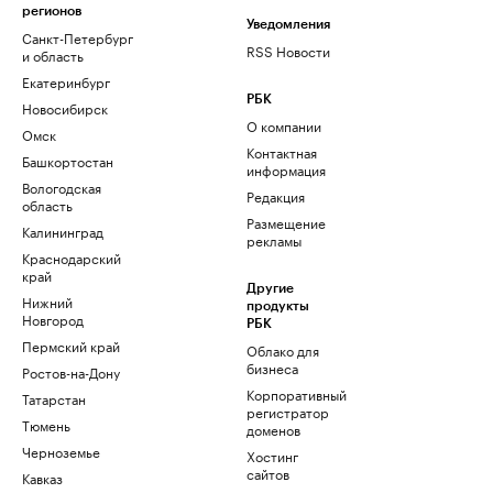
регионов
Уведомления
Санкт-Петербург
RSS Новости
и область
Екатеринбург
РБК
Новосибирск
О компании
Омск
Контактная
Башкортостан
информация
Вологодская
Редакция
область
Размещение
Калининград
рекламы
Краснодарский
край
Другие
Нижний
продукты
Новгород
РБК
Пермский край
Облако для
бизнеса
Ростов-на-Дону
Корпоративный
Татарстан
регистратор
Тюмень
доменов
Черноземье
Хостинг
сайтов
Кавказ