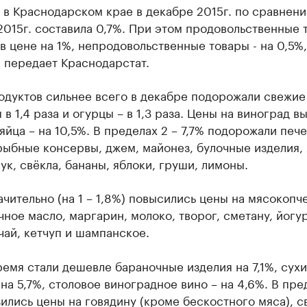
в Краснодарском крае в декабре 2015г. по сравнени
015г. составила 0,7%. При этом продовольственные 
в цене на 1%, непродовольственные товары - на 0,5%,
, передает Краснодарстат.
одуктов сильнее всего в декабре подорожали свежие
в 1,4 раза и огурцы – в 1,3 раза. Цены на виноград в
 яйца – на 10,5%. В пределах 2 – 7,7% подорожали печ
рыбные консервы, джем, майонез, булочные изделия, 
лук, свёкла, бананы, яблоки, груши, лимоны.
чительно (на 1 – 1,8%) повысились цены на мясокопч
ное масло, маргарин, молоко, творог, сметану, йогур
чай, кетчуп и шампанское.
ремя стали дешевле бараночные изделия на 7,1%, сухи
 на 5,7%, столовое виноградное вино – на 4,6%. В пред
ились цены на говядину (кроме бескостного мяса), с