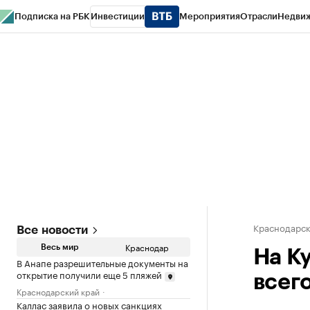
Подписка на РБК
Инвестиции
Мероприятия
Отрасли
Недви
РБК Курсы
РБК Life
Тренды
Визионеры
Национальные проекты
Горо
Газета
Спецпроекты СПб
Конференции СПб
Спецпроекты
Проверк
Краснодарск
Все новости
Краснодар
Весь мир
На К
В Анапе разрешительные документы на
открытие получили еще 5 пляжей
всег
Краснодарский край
Каллас заявила о новых санкциях