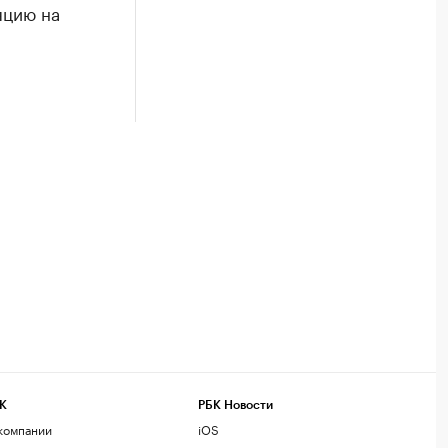
яцию на
К
РБК Новости
компании
iOS