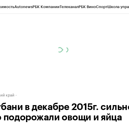
жимость
Autonews
РБК Компании
Телеканал
РБК Вино
Спорт
Школа упра
д
Стиль
Крипто
РБК Бизнес-среда
Дискуссионный клуб
Исследования
К
а контрагентов
Политика
Экономика
Бизнес
Технологии и медиа
Фина
ий край
убани в декабре 2015г. сильн
о подорожали овощи и яйца