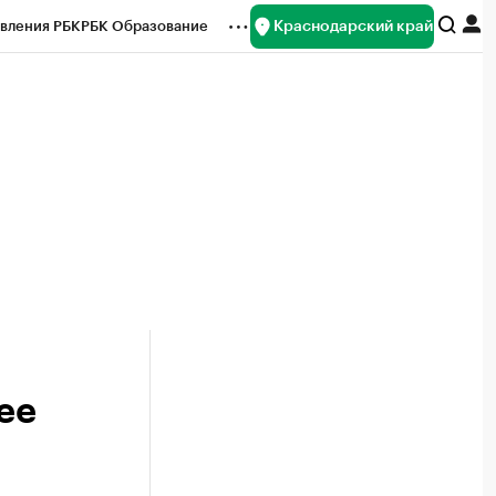
Краснодарский край
вления РБК
РБК Образование
редитные рейтинги
Франшизы
нсы
Рынок наличной валюты
ее