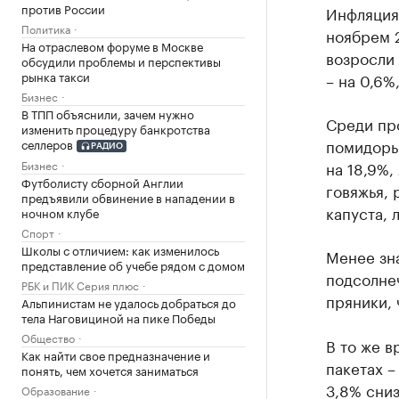
против России
Инфляция 
Политика
ноябрем 2
На отраслевом форуме в Москве
возросли 
обсудили проблемы и перспективы
рынка такси
– на 0,6%
Бизнес
В ТПП объяснили, зачем нужно
Среди пр
изменить процедуру банкротства
помидоры 
селлеров
РАДИО
на 18,9%,
Бизнес
Футболисту сборной Англии
говяжья, 
предъявили обвинение в нападении в
капуста, 
ночном клубе
Спорт
Школы с отличием: как изменилось
Менее зна
представление об учебе рядом с домом
подсолнеч
РБК и ПИК Серия плюс
пряники, 
Альпинистам не удалось добраться до
тела Наговициной на пике Победы
Общество
В то же в
Как найти свое предназначение и
пакетах –
понять, чем хочется заниматься
3,8% сниз
Образование