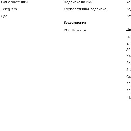
Одноклассники
Подписка на РБК
Ко
Telegram
Корпоративная подписка
Ре
Дзен
Ра
Уведомления
RSS Новости
Др
Об
Ко
до
Хо
Ре
Зн
Са
РБ
РБ
Шк