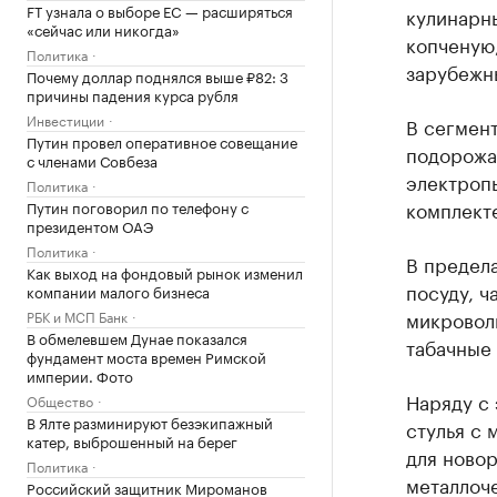
FT узнала о выборе ЕС — расширяться
кулинарны
«сейчас или никогда»
копченую,
Политика
зарубежн
Почему доллар поднялся выше ₽82: 3
причины падения курса рубля
Инвестиции
В сегмент
Путин провел оперативное совещание
подорожал
с членами Совбеза
электроп
Политика
комплект
Путин поговорил по телефону с
президентом ОАЭ
Политика
В предела
Как выход на фондовый рынок изменил
посуду, ч
компании малого бизнеса
микроволн
РБК и МСП Банк
В обмелевшем Дунае показался
табачные 
фундамент моста времен Римской
империи. Фото
Наряду с 
Общество
В Ялте разминируют безэкипажный
стулья с 
катер, выброшенный на берег
для новор
Политика
металлоче
Российский защитник Мироманов