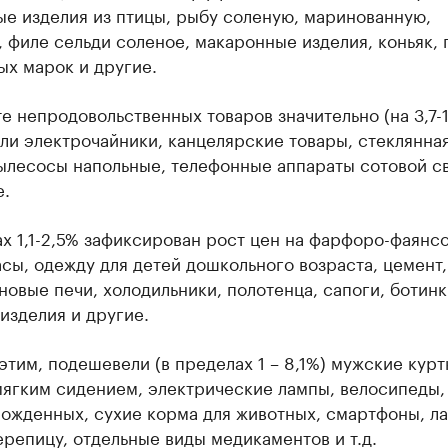
е изделия из птицы, рыбу соленую, маринованную,
 филе сельди соленое, макаронные изделия, коньяк, 
ых марок и другие.
е непродовольственных товаров значительно (на 3,7-
и электрочайники, канцелярские товары, стеклянная
ылесосы напольные, телефонные аппараты сотовой св
е.
х 1,1-2,5% зафиксирован рост цен на фарфоро-фаянс
асы, одежду для детей дошкольного возраста, цемент,
овые печи, холодильники, полотенца, сапоги, ботинк
изделия и другие.
этим, подешевели (в пределах 1 – 8,1%) мужские курт
мягким сидением, электрические лампы, велосипеды,
ожденных, сухие корма для животных, смартфоны, ла
репицу, отдельные виды медикаментов и т.д.