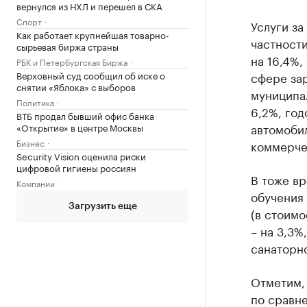
вернулся из НХЛ и перешел в СКА
Спорт
Услуги за
Как работает крупнейшая товарно-
частности
сырьевая биржа страны
на 16,4%,
РБК и Петербургская Биржа
сфере зар
Верховный суд сообщил об иске о
снятии «Яблока» с выборов
муниципал
Политика
6,2%, год
ВТБ продал бывший офис банка
автомобил
«Открытие» в центре Москвы
Бизнес
коммерчес
Security Vision оценила риски
цифровой гигиены россиян
В тоже в
Компании
обучения 
Загрузить еще
(в стоим
– на 3,3%
санаторно
Отметим, 
по сравне