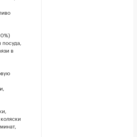
пиво
10%)
 посуда,
язи в
овую
и,
ки,
 коляски
минат,