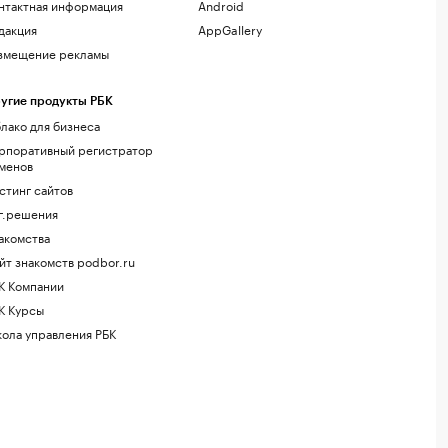
нтактная информация
Android
дакция
AppGallery
змещение рекламы
угие продукты РБК
лако для бизнеса
рпоративный регистратор
менов
стинг сайтов
г.решения
акомства
йт знакомств podbor.ru
К Компании
К Курсы
ола управления РБК