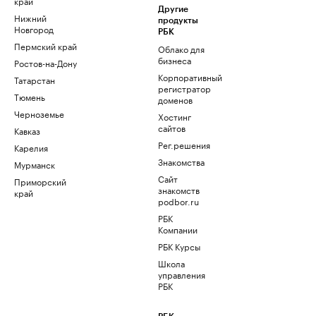
край
Другие
Нижний
продукты
Новгород
РБК
Пермский край
Облако для
бизнеса
Ростов-на-Дону
Корпоративный
Татарстан
регистратор
Тюмень
доменов
Черноземье
Хостинг
сайтов
Кавказ
Рег.решения
Карелия
Знакомства
Мурманск
Сайт
Приморский
знакомств
край
podbor.ru
РБК
Компании
РБК Курсы
Школа
управления
РБК