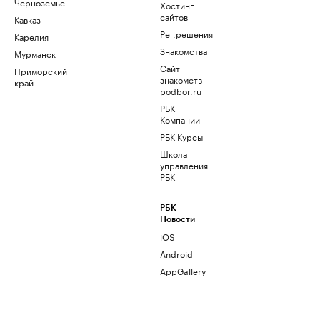
Черноземье
Хостинг
сайтов
Кавказ
Рег.решения
Карелия
Знакомства
Мурманск
Сайт
Приморский
знакомств
край
podbor.ru
РБК
Компании
РБК Курсы
Школа
управления
РБК
РБК
Новости
iOS
Android
AppGallery